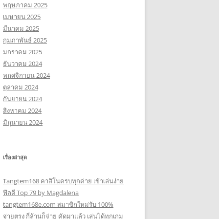
พฤษภาคม 2025
เมษายน 2025
มีนาคม 2025
กุมภาพันธ์ 2025
มกราคม 2025
ธันวาคม 2024
พฤศจิกายน 2024
ตุลาคม 2024
กันยายน 2024
สิงหาคม 2024
มิถุนายน 2024
เรื่องล่าสุด
Tangtem168 คาสิโนครบทุกค่าย เข้าเล่นง่าย
ฟีลดี Top 79 by Magdalena
tangtem168e.com สมาชิกใหม่รับ 100%
จ่ายตรง กี่ล้านก็จ่าย คัดมาแล้ว เล่นได้ทุกเกม