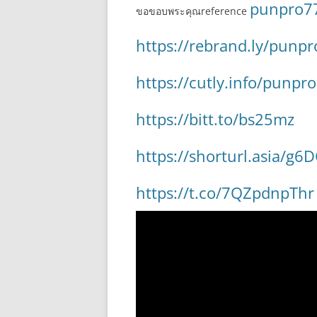
punpro7
ขอขอบพระคุณreference
https://rebrand.ly/punp
https://cutly.info/punpr
https://bitt.to/bs25mz
https://shorturl.asia/g6
https://t.co/7QZpdnpThr