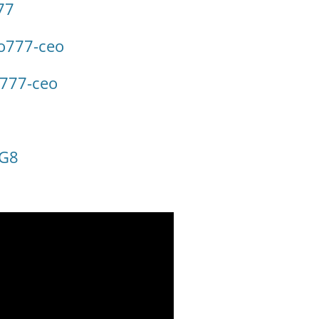
77
ro777-ceo
o777-ceo
DG8