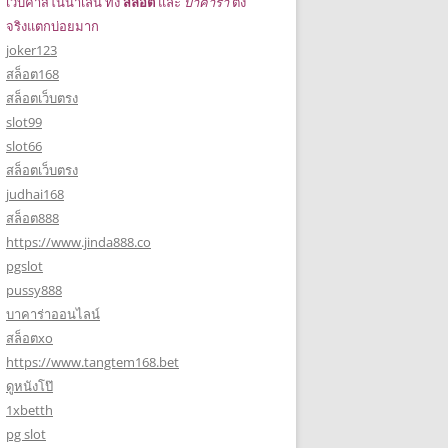
เว็บคาสิโนน่าเล่น ทั้ง
สล็อต
และ
บาคาร่า
ตึง
จริงแตกบ่อยมาก
joker123
สล็อต168
สล็อตเว็บตรง
slot99
slot66
สล็อตเว็บตรง
judhai168
สล็อต888
https://www.jinda888.co
pgslot
pussy888
บาคาร่าออนไลน์
สล็อตxo
https://www.tangtem168.bet
ดูหนังโป๊
1xbetth
pg slot