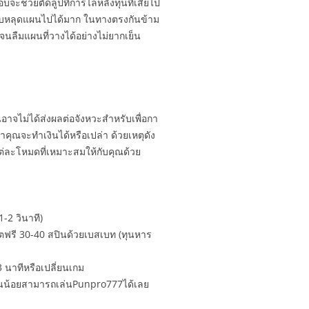
จะช่วยตัดลูปที่การไล่หลังทุนที่เสียไป
บบหลุดแผนไปได้มาก ในทางตรงกันข้าม
นลืมแผนที่วางได้อย่างไม่ยากเย็น
จไม่ได้ส่งผลต่อจังหวะสำหรับเพื่อกา
่าคุณจะทำเงินได้หรือเปล่า ด้วยเหตุดัง
่ละโหมดที่เหมาะสมให้กับคุณด้วย
-2 วินาที)
ิตฟรี 30-40 สปินด้วยเบสเบท (ทุนหาร
-3 นาทีหรือเปลี่ยนเกม
ทุนน้อยสามารถเล่นPunpro777ได้เลย