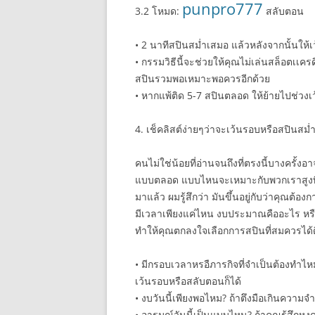
punpro777
3.2 โหมด:
สลับตอน
• 2 นาทีสปินสม่ำเสมอ แล้วหลังจากนั้นให้เ
• กรรมวิธีนี้จะช่วยให้คุณไม่เล่นสล็อตเเคร
สปินรวมพอเหมาะพอควรอีกด้วย
• หากแพ้ติด 5-7 สปินตลอด ให้ย้ายไปช่วงเ
4. เช็คลิสต์ง่ายๆว่าจะเว้นรอบหรือสปินสม่
คนไม่ใช่น้อยที่อ่านจนถึงที่ตรงนี้บางครั้
แบบตลอด แบบไหนจะเหมาะกับพวกเราสูงที่ส
มาแล้ว ผมรู้สึกว่า มันขึ้นอยู่กับว่าคุณต
มีเวลาเพียงแค่ไหน งบประมาณคืออะไร หรื
ทำให้คุณตกลงใจเลือกการสปินที่สมควรได้ดิบไ
• มีกรอบเวลาหรอืภารกิจที่จำเป็นต้องทำไหม? 
เว้นรอบหรือสลับตอนก็ได้
• งบวันนี้เพียงพอไหม? ถ้าตึงมือเกินความจำเ
• อารมณ์วันนี้เป็นแบบไหน? ถ้าคุณรู้สึกหง