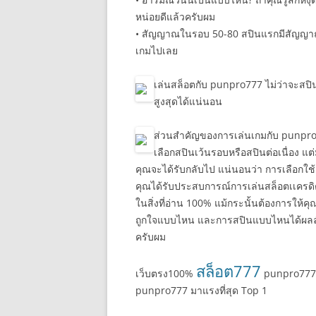
หน่อยดีแล้วครับผม
• สัญญาณในรอบ 50-80 สปินแรกมีสัญญาณเข
เกมไปเลย
เล่นสล็อตกับ punpro777 ไม่ว่าจะสปิน
สูงสุดได้แน่นอน
ส่วนสำคัญของการเล่นเกมกับ punpro
เลือกสปินเว้นรอบหรือสปินต่อเนื่อง แต
คุณจะได้รับกลับไป แน่นอนว่า การเลือกใช
คุณได้รับประสบการณ์การเล่นสล็อตเเครดิตฟร
ในสิ่งที่อ่าน 100% แม้กระนั้นต้องการให้ค
ถูกใจแบบไหน และการสปินแบบไหนได้ผลลัพธ์ที
ครับผม
สล็อต777
เว็บตรง100%
punpro777.
punpro777 มาแรงที่สุด Top 1