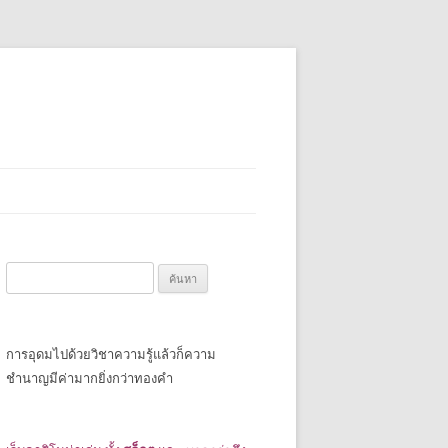
ค้นหา
สำหรับ:
การอุดมไปด้วยวิชาความรู้แล้วก็ความ
ชำนาญมีค่ามากยิ่งกว่าทองคำ