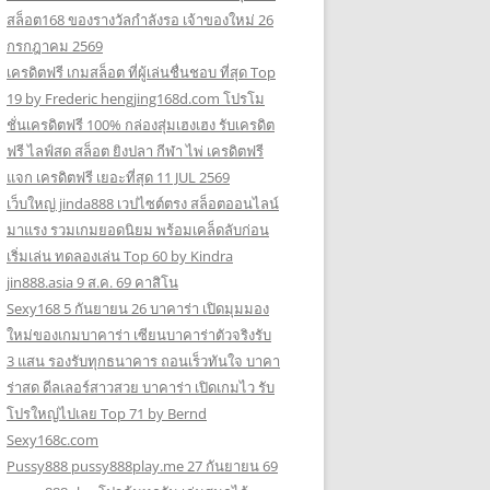
สล็อต168 ของรางวัลกำลังรอ เจ้าของใหม่ 26
กรกฎาคม 2569
เครดิตฟรี เกมสล็อต ที่ผู้เล่นชื่นชอบ ที่สุด Top
19 by Frederic hengjing168d.com โปรโม
ชั่นเครดิตฟรี 100% กล่องสุ่มเฮงเฮง รับเครดิต
ฟรี ไลฟ์สด สล็อต ยิงปลา กีฬา ไพ่ เครดิตฟรี
แจก เครดิตฟรี เยอะที่สุด 11 JUL 2569
เว็บใหญ่ jinda888 เวปไซต์ตรง สล็อตออนไลน์
มาแรง รวมเกมยอดนิยม พร้อมเคล็ดลับก่อน
เริ่มเล่น ทดลองเล่น Top 60 by Kindra
jin888.asia 9 ส.ค. 69 คาสิโน
Sexy168 5 กันยายน 26 บาคาร่า เปิดมุมมอง
ใหม่ของเกมบาคาร่า เซียนบาคาร่าตัวจริงรับ
3 แสน รองรับทุกธนาคาร ถอนเร็วทันใจ บาคา
ร่าสด ดีลเลอร์สาวสวย บาคาร่า เปิดเกมไว รับ
โปรใหญ่ไปเลย Top 71 by Bernd
Sexy168c.com
Pussy888 pussy888play.me 27 กันยายน 69