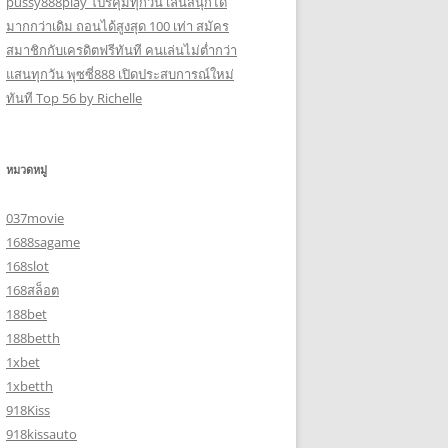
pussy888play โปรคุ้มทุกวัน เล่นสนุกได้
มากกว่าเดิม ถอนได้สูงสุด 100 เท่า สมัคร
สมาชิกกับเครดิตฟรีทันที คนเล่นไม่ต่ำกว่า
แสนทุกวัน พุซซี่888 เปิดประสบการณ์ใหม่
ทันที Top 56 by Richelle
หมวดหมู่
037movie
1688sagame
168slot
168สล็อต
188bet
188betth
1xbet
1xbetth
918Kiss
918kissauto