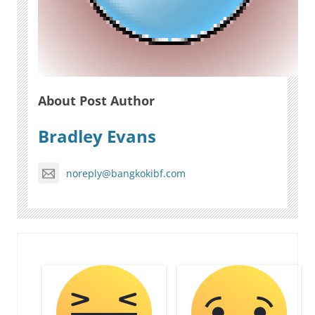
About Post Author
Bradley Evans
noreply@bangkokibf.com