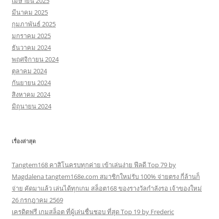
เมษายน 2025
มีนาคม 2025
กุมภาพันธ์ 2025
มกราคม 2025
ธันวาคม 2024
พฤศจิกายน 2024
ตุลาคม 2024
กันยายน 2024
สิงหาคม 2024
มิถุนายน 2024
เรื่องล่าสุด
Tangtem168 คาสิโนครบทุกค่าย เข้าเล่นง่าย ฟีลดี Top 79 by
Magdalena tangtem168e.com สมาชิกใหม่รับ 100% จ่ายตรง กี่ล้านก็
จ่าย คัดมาแล้ว เล่นได้ทุกเกม สล็อต168 ของรางวัลกำลังรอ เจ้าของใหม่
26 กรกฎาคม 2569
เครดิตฟรี เกมสล็อต ที่ผู้เล่นชื่นชอบ ที่สุด Top 19 by Frederic