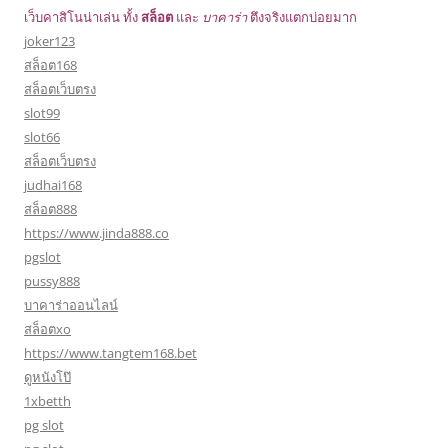
เว็บคาสิโนน่าเล่น ทั้ง
สล็อต
และ
บาคาร่า
ตึงจริงแตกบ่อยมาก
joker123
สล็อต168
สล็อตเว็บตรง
slot99
slot66
สล็อตเว็บตรง
judhai168
สล็อต888
https://www.jinda888.co
pgslot
pussy888
บาคาร่าออนไลน์
สล็อตxo
https://www.tangtem168.bet
ดูหนังโป๊
1xbetth
pg slot