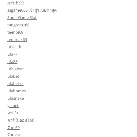
sretthi99
ssgame666 เข้าสู่ระบบ ล่าสุด
SuperGame Slot
tangtem168
teenoi69
temmax69
UFA11k
ufa77
ufa88
Ufa89bet
ufabet
ufabetxx
ufabombx
ufasnake
yaibet
คาสิโน
คาสิโนออนไลน์
จ๊วด 69
จ๊วด 69