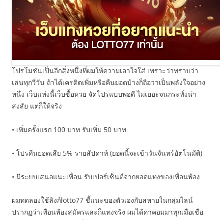
โปรโมชันเป็นอีกสิ่งหนึ่งที่ผมให้ความเอาใจใส่ เพราะว่าทราบว่า
เล่นทุกวี่วัน ถ้าได้เครดิตเพิ่มหรือคืนยอดบ้างก็ถือว่าเป็นพลังใจอย่าง
หนึ่ง เว็บแห่งนี้เว็บซื้อหวย จัดโปรแบบพอดี ไม่เยอะจนกระทั่งน่า
สงสัย แต่ก็ให้จริง
• เพิ่มครั้งแรก 100 บาท รับเพิ่ม 50 บาท
• โปรคืนยอดเสีย 5% รายสัปดาห์ (ยอดนี้จะเข้าวันจันทร์อัตโนมัติ)
• มีระบบเสนอแนะเพื่อน รับเปอร์เซ็นต์จากยอดแทงของเพื่อนพ้อง
ผมทดลองใช้ลิงก์lotto77 ชี้แนะของตัวเองกับสหายในกลุ่มไลน์
ปรากฏว่าเพื่อนพ้องสมัครและก็แทงจริง ผมได้ค่าคอมมาทุกเมื่อเชื่อ