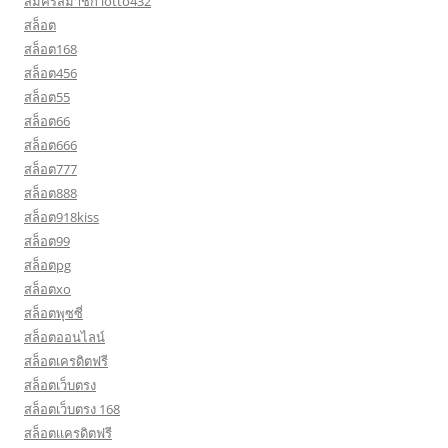
สมัครสมาชิก lotto432
สล็อต
สล็อต168
สล็อต456
สล็อต55
สล็อต66
สล็อต666
สล็อต777
สล็อต888
สล็อต918kiss
สล็อต99
สล็อตpg
สล็อตxo
สล็อตพุซซี่
สล็อตออนไลน์
สล็อตเครดิตฟรี
สล็อตเว็บตรง
สล็อตเว็บตรง 168
สล็อตเเครดิตฟรี