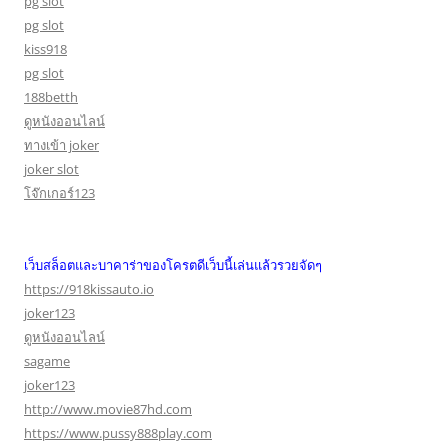
pg slot
pg slot
kiss918
pg slot
188betth
ดูหนังออนไลน์
ทางเข้า joker
joker slot
โจ๊กเกอร์123
เว็บสล็อตและบาคาร่าของโครตดีเว็บนี้เล่นแล้วรวยจัดๆ
https://918kissauto.io
joker123
ดูหนังออนไลน์
sagame
joker123
http://www.movie87hd.com
https://www.pussy888play.com