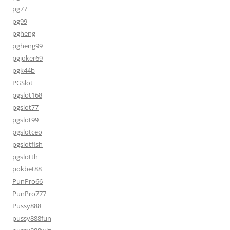
pg77
pg99
pgheng
pgheng99
pgjoker69
pgk44b
PGSlot
pgslot168
pgslot77
pgslot99
pgslotceo
pgslotfish
pgslotth
pokbet88
PunPro66
PunPro777
Pussy888
pussy888fun