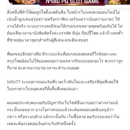
สิ่งหนึ่งที่ทำให้ผมถูกใจตั้งแต่ต้นคือ ใบหน้าเว็บแทงหวยออนไลน์ไม่
เน้นย้ำลูกเล่นสุรุ่ยสุร่ายหรือกราฟิกเวอร์ๆแต่ว่าเน้นความง่ายๆ ใช้
งานได้จริง ระบบการแทงมีช่องให้กรอกเลขหลายชุดพร้อมกันได้ ไม่
ต้องเสียเวลามานั่งพิมพ์ครั้งละบรรทัด มีปุ่ม ก๊อปปี้โพย แล้วก็ แทงซ้ำ
ที่ช่วยทุ่นเวลาสุดๆสำหรับผู้ที่เล่นเลขเดิมเสมอๆ
ที่ผมชอบอีกอย่างคือ มีระบบแจ้งเตือนรอบลอตเตอรี่ใกล้ออก และ
สรุปโพยย้อนไปให้มองตลอดว่าผลสลากกินแบ่งออกอะไร พวกเราถูก
กี่บาท สะดวกมากมายเวลาจะคำนวณยอด
lotto77 ระบบฝากถอนเงินที่รวดเร็วทันใจและเสถียรที่สุดที่เคยใช้
ในบรรดาเว็บลอตเตอรี่ทั้งสิ้นที่เคยเล่นมา
ผมเคยประสบพบเจอกับปัญหากับเว็บไซต์อื่นมาบ่อยว่าฝากง่ายแม้
กระนั้นถอนยาก บางโอกาสถอนแล้วจะต้องคอยแอดมินอนุมัว่า
กล่าว หรือระบบค้าง แม้กระนั้นกับ เว็บซื้อหวย ผมรับรองเลยว่าไม่
เคยจะต้องรอคอยเงินผ่านวันสักหนึ่งครั้ง