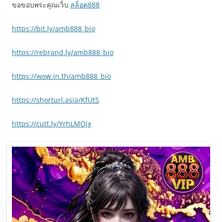
ขอขอบพระคุณเว็บ
สล็อต888
https://bit.ly/amb888_bio
https://rebrand.ly/amb888_bio
https://wow.in.th/amb888_bio
https://shorturl.asia/KfUt5
https://cutt.ly/YrhLMOjx