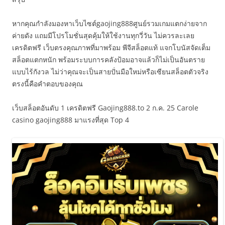
หากคุณกำลังมองหาเว็บไซต์gaojing888ศูนย์รวมเกมแตกง่ายจาก
ค่ายดัง แถมมีโปรโมชั่นสุดคุ้มให้ใช้งานทุกวี่วัน ไม่ควรละเลย
เครดิตฟรี เว็บตรงคุณภาพที่มาพร้อม พีจีสล็อตแท้ แจกโบนัสจัดเต็ม
สล็อตแตกหนัก พร้อมระบบการคลังป้อมอาจแล้วก็ไม่เป็นอันตราย
แบบไร้กังวล ไม่ว่าคุณจะเป็นสายปั่นมือใหม่หรือเซียนสล็อตตัวจริง
ตรงนี้คือคำตอบของคุณ
เว็บสล็อตอันดับ 1 เครดิตฟรี Gaojing888.to 2 ก.ค. 25 Carole
casino gaojing888 มาแรงที่สุด Top 4