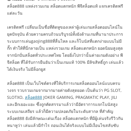
สล็อต888 แหล่งรวมเกม สล็อตแตกหนัก พีจีสล็อตแท้ แจกเครดิตฟรี
แต่ละวัน
เครดิตฟรี เปลี่ยนเป็นชื่อที่ติดหูของเหล่าผู้เล่นเกมสล็อตออนไลน์ใน
ยุคปัจจุบัน ด้วยความครบถ้วนบริบูรณ์ทั้งยังด้านเกมที่นานาประการ
ระบบการเล่นgaojing888ที่ลื่นไหล และก็โบนัสที่แตกง่ายแบบไม่มี
กั๊ก ทำให้ที่นี่กลายเป็น แหล่งรวมเกม สล็อตแตกหนัก ยอดนิยมสูงสุด
จากนักปั่นสล็อตทั่วประเทศไทย โดยยิ่งไปกว่านั้นค่ายเกมดังอย่าง พี
จีสล็อต ที่ได้รับการยืนยันว่าเป็นเกมแท้ 100% มีลิขสิทธิ์ถูก เล่นแล้ว
ได้เงินจริง ไม่มีล็อกยูส
สล็อต888 เป็นเว็บไซต์ตรงที่ให้บริการเกมสล็อตออนไลน์แบบครบ
วงจร รวบรวมเกมจากมากมายค่ายดังสุดยอด เป็นต้นว่า PG SLOT,
SLOTXO,
สล็อต888
JOKER GAMING, PRAGMATIC PLAY, JILI
และอีกเยอะแยะ ซึ่งถูกคัดสรรมาแล้วว่ามีอัตราการแจกโบนัสสูง
ระบบเกมเสถียร แล้วก็มีความปลอดภัยในระดับสากล ที่สำคัญ
สล็อต888 ยังมีลักษณะเด่นเรื่อง สล็อตแตกหนัก ที่มีผู้เล่นจริงรีวิวกัน
หนาหูว่า เล่นแล้วมีกำไร ถอนเงินได้จริงแบบไม่มีเงื่อนไขสลับซับ