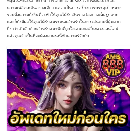
ที่สุดในขณะนี้ด้วยเป็น การเลือก สล็อต888 เว็บไซต์นี้ไม่ใช่แค่
ความเพลิดเพลินอย่างเดียว แต่ว่าเป็นการสร้างการบรรลุเป้าหมาย
รวมทั้งความยั่งยืนที่จะทำให้คุณได้รับเงินรางวัลอย่างเต็มรูปแบบ
และก็ยังมีผลให้คุณได้รับสมรรถนะสำหรับในการเล่นเกมที่คุ้มมาก
ยิ่งกว่าเดิมอีกด้วยสำหรับสมาชิกที่ถูกใจเล่นเกมเสี่ยงดวงออนไลน์
แล้วคุณจำเป็นที่จะต้องมาตรงนี้ทำความรู้จักกับ