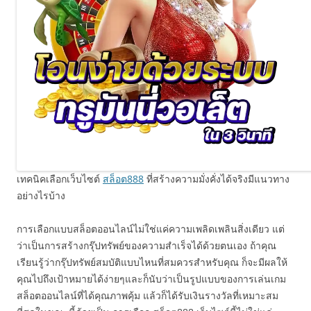
เทคนิคเลือกเว็บไซต์
สล็อต888
ที่สร้างความมั่งคั่งได้จริงมีแนวทาง
อย่างไรบ้าง
การเลือกแบบสล็อตออนไลน์ไม่ใช่แค่ความเพลิดเพลินสิ่งเดียว แต่
ว่าเป็นการสร้างกรุ๊ปทรัพย์ของความสำเร็จได้ด้วยตนเอง ถ้าคุณ
เรียนรู้ว่ากรุ๊ปทรัพย์สมบัติแบบไหนที่สมควรสำหรับคุณ ก็จะมีผลให้
คุณไปถึงเป้าหมายได้ง่ายๆและก็นับว่าเป็นรูปแบบของการเล่นเกม
สล็อตออนไลน์ที่ได้คุณภาพคุ้ม แล้วก็ได้รับเงินรางวัลที่เหมาะสม