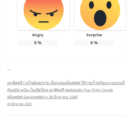
Angry
Surprise
0
%
0
%
…
เครดิตฟรี เวปไซต์แตกง่าย เลือกเล่นสล็อต888 ให้รวยเร็วพร้อมระบบเกมที่
ทันสมัย พนัน เว็บเปิดใหม่ เครดิตฟรี ทดลองเล่น Top 76 by Carole
สล็อต888 Gaojing888.to 28 มิถุนายน 2568
25 มิถุนายน 2025