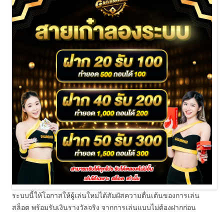
ระบบนี้ให้โอกาสให้ผู้เล่นใหม่ได้สัมผัสความตื่นเต้นของการเล่น
สล็อต พร้อมรับเงินรางวัลจริง จากการเล่นแบบไม่ต้องฝากก่อน