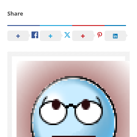
Share