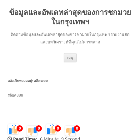
ข้อมูลและอัพเดทล่าสุดของการชกมวย
ในกรุงเทพฯ
ติดตามข้อมูลและอัพเดทล่าสุดของการชกมวยในกรุงเทพฯ รายงานสด
และบทวิเคราะห์ที่คุณไม่ควรพลาด
ข้าม
เมนู
ไป
ยัง
เนื้อหา
คลังเก็บหมวดหมู่:
สล็อต888
สล็อต888
0
0
0
0
Read Time:
6 Minute, 9 Second