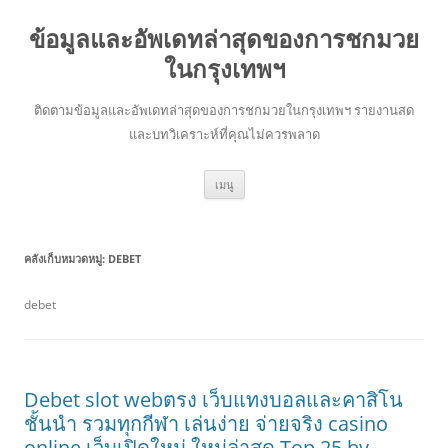
ข้อมูลและอัพเดทล่าสุดของการชกมวย
ในกรุงเทพฯ
ติดตามข้อมูลและอัพเดทล่าสุดของการชกมวยในกรุงเทพฯ รายงานสด
และบทวิเคราะห์ที่คุณไม่ควรพลาด
ข้าม
เมนู
ไป
ยัง
เนื้อหา
คลังเก็บหมวดหมู่:
DEBET
debet
Debet slot webตรง เว็บแทงบอลและคาสิโน
ชั้นนำ รวมทุกกีฬา เล่นง่าย จ่ายจริง casino
online เว็บเปิดใหม่ ใหม่ล่าสุด Top 25 by