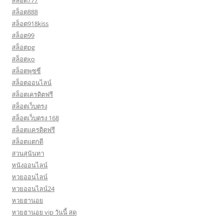
สล็อต777
สล็อต888
สล็อต918kiss
สล็อต99
สล็อตpg
สล็อตxo
สล็อตพุซซี่
สล็อตออนไลน์
สล็อตเครดิตฟรี
สล็อตเว็บตรง
สล็อตเว็บตรง 168
สล็อตเเครดิตฟรี
สล็อตแตกดี
สวนสุนันทา
หนังออนไลน์
หวยออนไลน์
หวยออนไลน์24
หวยฮานอย
หวยฮานอย vip วันนี้ สด