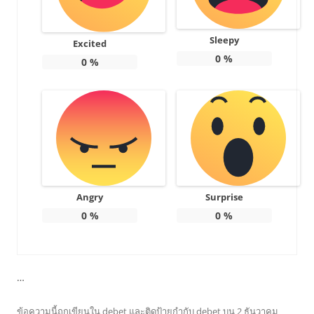
Sleepy
Excited
0
%
0
%
Angry
Surprise
0
%
0
%
…
ข้อความนี้ถูกเขียนใน
debet
และติดป้ายกำกับ
debet
บน
2 ธันวาคม