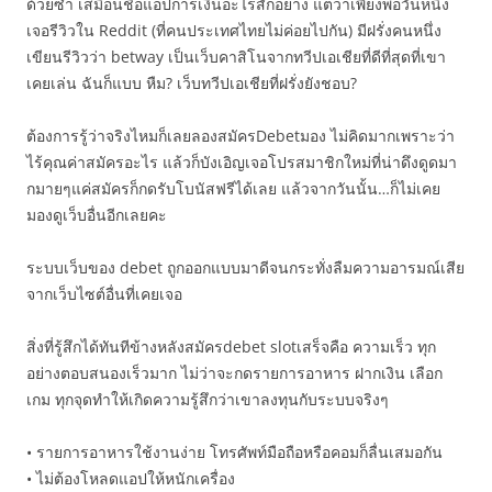
ด้วยซ้ำ เสมือนชื่อแอปการเงินอะไรสักอย่าง แต่ว่าเพียงพอวันหนึ่ง
เจอรีวิวใน Reddit (ที่คนประเทศไทยไม่ค่อยไปกัน) มีฝรั่งคนหนึ่ง
เขียนรีวิวว่า betway เป็นเว็บคาสิโนจากทวีปเอเชียที่ดีที่สุดที่เขา
เคยเล่น ฉันก็แบบ หืม? เว็บทวีปเอเชียที่ฝรั่งยังชอบ?
ต้องการรู้ว่าจริงไหมก็เลยลองสมัครDebetมอง ไม่คิดมากเพราะว่า
ไร้คุณค่าสมัครอะไร แล้วก็บังเอิญเจอโปรสมาชิกใหม่ที่น่าดึงดูดมา
กมายๆแค่สมัครก็กดรับโบนัสฟรีได้เลย แล้วจากวันนั้น…ก็ไม่เคย
มองดูเว็บอื่นอีกเลยคะ
ระบบเว็บของ debet ถูกออกแบบมาดีจนกระทั่งลืมความอารมณ์เสีย
จากเว็บไซต์อื่นที่เคยเจอ
สิ่งที่รู้สึกได้ทันทีข้างหลังสมัครdebet slotเสร็จคือ ความเร็ว ทุก
อย่างตอบสนองเร็วมาก ไม่ว่าจะกดรายการอาหาร ฝากเงิน เลือก
เกม ทุกจุดทำให้เกิดความรู้สึกว่าเขาลงทุนกับระบบจริงๆ
• รายการอาหารใช้งานง่าย โทรศัพท์มือถือหรือคอมก็ลื่นเสมอกัน
• ไม่ต้องโหลดแอปให้หนักเครื่อง