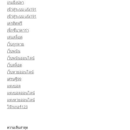
เกมยิงปลา
เข้าสู่ระบบ ufa191
เข้าสู่ระบบ ufa191
เครดิตฟรี
เซ็กซี่บาคาร่า
เล่นสล็อต
เว็บถูกหวย
เว็บพนัน
เว็บพนันออนไลน์
เว็บสล็อต
เว็บหวยออนไลน์
เศรษฐี99
แทงบอล
แทงบอลออนไลน์
แทงหวยออนไลน์
โจ๊กเกอร์123
ความเห็นล่าสุด