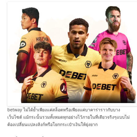
betway ไม่ได้ย้ำเพียงแค่สล็อตหรือเพียงแค่บาคาร่าราวกับบาง
เว็บไซต์ แม้กระนั้นรวมทั้งหมดทุกอย่างไว้ภายในที่เดียวจริงๆแบบไม่
ต้องเปลี่ยนแปลงลิงก์หรือโยกกระเป๋าเงินให้ยุ่งยาก