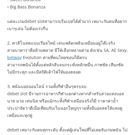
• Big Bass Bonanza
แต่ละเกมdebet slotสามารถเริ่มเบทได้ต่ำมาก เหมาะกับคนที่อยาก
เบาๆเล่น ไม่ต้องเร่งรีบ
2. คาสิโนสดแบบเรียลไทม์ เล่นเพลิดเพลินเหมือนอยู่โต๊ะจริง
สายบาคาร่าคือห้ามพลาด มีให้เลือกหลายค่าย ดังเช่น SA, AE Sexy,
betway
Evolution ค่ายที่คนไทยชอบก็มีครบ
สามารถพนันได้ตั้งแต่หลักสิบจนกระทั่งหลักหมื่น ภาพชัด เสียงชัด
ไม่มีกระตุก และมีสถิติเค้าไพ่ให้มองตลอด
3. พนันบอลออนไลน์ รวมทั้งกีฬาอื่นๆครบจบ
debet slot มีรายการอาหารกีฬาแยกต่างหากสำหรับสายแทงบอล
บาส มวย เทนนิส หรือแม้กระทั้งกีฬาเสมือนจริงก็มี ราคาค่าน้ำ
ประปาจัดว่าดีเมื่อเทียบกับเว็บนอกใหญ่ๆรวมทั้งมีบอลสดให้แทงดู
เหมือนจะทุกคู่
debet เหมาะกับคนทุกระดับ ตั้งแต่ผู้เล่นใหม่ที่ไม่เคยจับเกมพนัน ไป