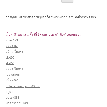
สำหรับ:
การอุดมไปด้วยวิชาความรู้แล้วก็ความชำนาญมีค่ามากยิ่งกว่าทองคำ
เว็บคาสิโนน่าเล่น ทั้ง
สล็อต
และ
บาคาร่า
ตึงจริงแตกบ่อยมาก
joker123
สล็อต168
สล็อตเว็บตรง
slot99
slot66
สล็อตเว็บตรง
judhai168
สล็อต888
https://www.jinda888.co
pgslot
pussy888
บาคาร่าออนไลน์