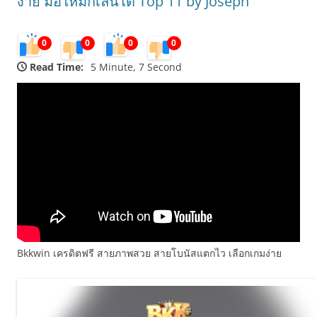
ง่าย มือใหม่ก็เล่นได้ Top 11 by Joseph
0
0
0
0
Read Time:
5 Minute, 7 Second
Bkkwin เครดิตฟรี สายภาพสวย สายโบนัสแตกไว เลือกเกมง่าย