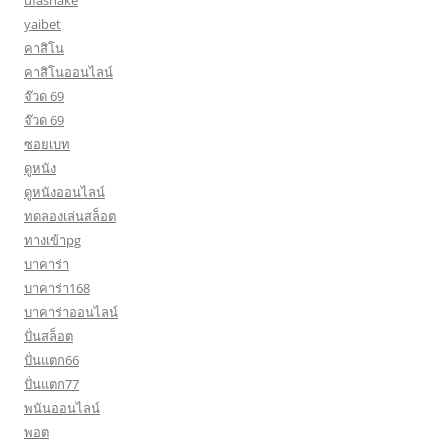
ufasnake
yaibet
คาสิโน
คาสิโนออนไลน์
จ๊วด 69
จ๊วด 69
ซอยเบท
ดูหนัง
ดูหนังออนไลน์
ทดลองเล่นสล็อต
ทางเข้าpg
บาคาร่า
บาคาร่า168
บาคาร่าออนไลน์
ปั่นสล็อต
ปั่นแตก66
ปั่นแตก77
พนันออนไลน์
พอต