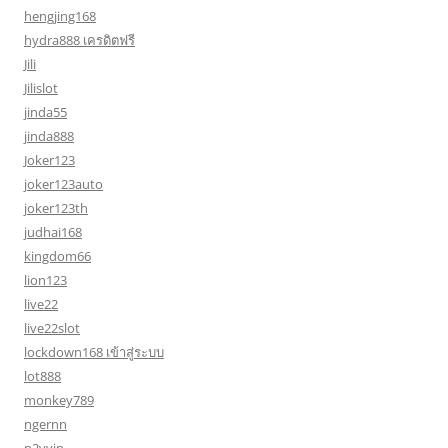
hengjing168
hydra888 เครดิตฟรี
Jili
Jilislot
jinda55
jinda888
Joker123
joker123auto
joker123th
judhai168
kingdom66
lion123
live22
live22slot
lockdown168 เข้าสู่ระบบ
lot888
monkey789
ngernn