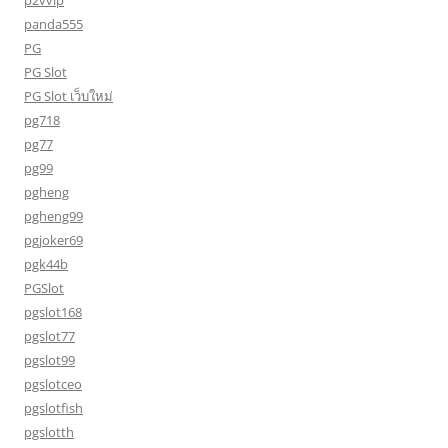
p2vvip
panda555
PG
PG Slot
PG Slot เว็บใหม่
pg718
pg77
pg99
pgheng
pgheng99
pgjoker69
pgk44b
PGSlot
pgslot168
pgslot77
pgslot99
pgslotceo
pgslotfish
pgslotth