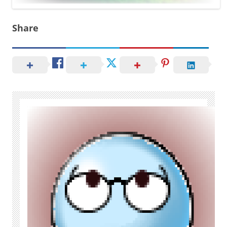
Share