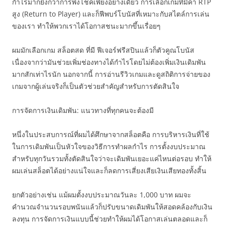
กำไรมากยิ่งกว่าการพึ่งโชคเพียงอย่างเดียว การเลือกเกมที่มีค่า RTP
สูง (Return to Player) และก็ฟีพบร์โบนัสที่เหมาะกับสไตล์การเล่น
ของเรา ทำให้พวกเราได้โอกาสชนะมากขึ้นเรื่อยๆ
ผมมักเลือกเกม สล็อตสด ที่มี ฟีเจอร์ฟรีสปินแล้วก็ตัวคูณโบนัส
เนื่องจากว่ามันช่วยเพิ่มช่องทางได้กำไรโดยไม่ต้องเพิ่มเงินเดิมพัน
มากสักเท่าไรนัก นอกจากนี้ การอ่านรีวิวเกมและดูสถิติการจ่ายของ
เกมจากผู้เล่นจริงก็เป็นตัวช่วยสำคัญสำหรับการตัดสินใจ
การจัดการเงินเดิมพัน: แนวทางที่ทุกคนจะต้องมี
หนึ่งในประสบการณ์ที่ผมได้ศึกษาจากสล็อตคือ การบริหารเงินที่ใช้
ในการเดิมพันเป็นหัวใจของวิธีการทำผลกำไร การตั้งงบประมาณ
สำหรับทุกวันรวมทั้งตัดสินใจว่าจะเดิมพันเยอะแค่ไหนต่อรอบ ทำให้
ผมเล่นสล็อตได้อย่างแน่ใจและก็ลดการเสี่ยงเสียเงินเสียทองทั้งสิ้น
ยกตัวอย่างเช่น แม้ผมตั้งงบประมาณวันละ 1,000 บาท ผมจะ
คำนวณจำนวนรอบพนันแล้วก็ปรับขนาดเดิมพันให้สอดคล้องกับเงิน
ลงทุน การจัดการเงินแบบนี้ช่วยทำให้ผมได้โอกาสเล่นตลอดและก็