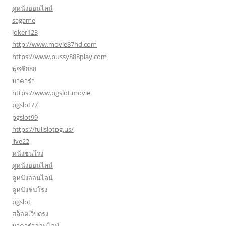
ดูหนังออนไลน์
sagame
joker123
http://www.movie87hd.com
https://www.pussy888play.com
พุซซี่888
บาคาร่า
https://www.pgslot.movie
pgslot77
pgslot99
https://fullslotpg.us/
live22
หนังชนโรง
ดูหนังออนไลน์
ดูหนังออนไลน์
ดูหนังชนโรง
pgslot
สล็อตเว็บตรง