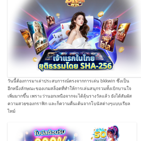
วันนี้ต้องการมาเล่าประสบการณ์ตรงจากการเล่น bkkwin ซึ่งเป็น
อีกหนึ่งลักษณะของเกมสล็อตที่ทำให้การเล่นสนุกรวมทั้งเบิกบานใจ
เพิ่มมากขึ้น เพราะว่านอกเหนือจากจะได้ลุ้นรางวัลแล้ว ยังได้สัมผัส
ความสวยของกราฟิก และก็ความตื่นเต้นจากโบนัสต่างๆแบบเรียล
ไทม์