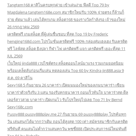
Tangtem168 คาสิโนครบทุกค่าย เข้าเล่นง่าย ฟีลดี Top 79 by
Magdalena tangtem168e.com สมาชิกใหม่รับ 100% จ่ายตรง กี่ล้านก็
จ่าย คัดมาแล้ว เล่นได้ทุกเกม สล็อต168 ของรางวัลกำลังรอ เจ้าของใหม่
26 กรกฎาคม 2569
เครดิตฟรี เกมสล็อต ที่ผู้เล่นชื่นชอบ ที่สุด Top 19 by Frederic
hengjing168d.com โปรโมชั่นเครดิตฟรี 100% กล่องสุ่มเฮงเฮง รับเครดิต
ฟรี ไลฟ์สด สล็อต ยิงปลา กีฬา ไพ่ เครดิตฟรี แจก เครดิตฟรี เยอะที่สุด 11
JUL 2569
เว็บใหญ่ jinda888 เวปไซต์ตรง สล็อตออนไลน์มาแรง รวมเกมยอดนิยม
พร้อมเคล็ดลับก่อนเริ่มเล่น ทดลองเล่น Top 60 by Kindra jin888.asia 9
ส.ค. 69 คาสิโน
Sexy168 5 กันยายน 26 บาคาร่า เปิดมุมมองใหม่ของเกมบาคาร่า เซียน
บาคาร่าตัวจริงรับ 3 แสน รองรับทุกธนาคาร ถอนเร็วทันใจ บาคาร่าสด ดีล
เลอร์สาวสวย บาคาร่า เปิดเกมไว รับโปรใหญ่ไปเลย Top 71 by Bernd
Sexy168c.com
Pussy888 pussy888play.me 27 กันยายน 69 pussy888play โปรคุ้มทุก
วัน เล่นสนุกได้มากกว่าเดิม ถอนได้สูงสุด 100 เท่า สมัครสมาชิกกับเครดิต
ฟรีทันที คนเล่นไม่ต่ำกว่าแสนทุกวัน พุซซี่888 เปิดประสบการณ์ใหม่ทันที