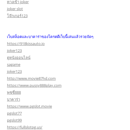
ทางเข้า joker
joker slot
โจ๊กเกอร์123
เว็บสล็อตและบาคาร่าของโครตดีเว็บนี้เล่นแล้วรวยจัดๆ
https://918kissauto.io
joker123
ดูหนังออนไลน์
sagame
joker123
http://www.movie87hd.com
https://www.pussy888play.com
พุซซี่888
บาคาร่า
https://www.pgslot.movie
pgslot77
pgslot99
https://fullslotpg.us/