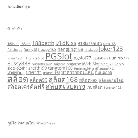
ความเห็นล่าสุด
ป้ายกำกับ
918Kiss
188betth
918kissauto
168slot
188bet
faro168
Joker123
hengjing168
happy168
Jinda55
fullslotpg
funny18
PGSlot
pgslot77
PG
PunPro777
Joker123th
PG Slot
pgslotfish
Pussy888
sagame168th
Slot
pussy888win
sagame
slot168
Slotxo
sretthi99
tangtem168
slotxo24hr
temmax69
คาสิโนออนไลน์
บาคาร่า
บาคาร่าออนไลน์
ทางเข้าpg
ปั่นแตก66
บาคาร่า168
สล็อต
สล็อต168
สล็อต99
สล็อต888
สล็อตออนไลน์
สล็อตเว็บตรง
สล็อตเครดิตฟรี
เว็บสล็อต
โจ๊กเกอร์123
ภูมิใจนำเสนอโดย WordPress