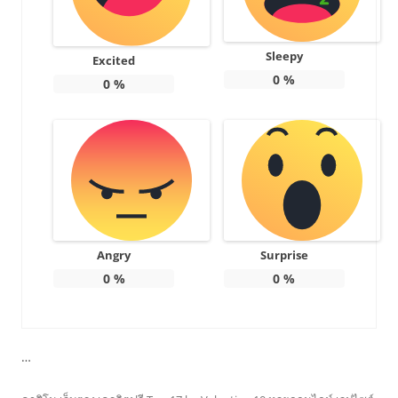
Sleepy
Excited
0
%
0
%
Angry
Surprise
0
%
0
%
…