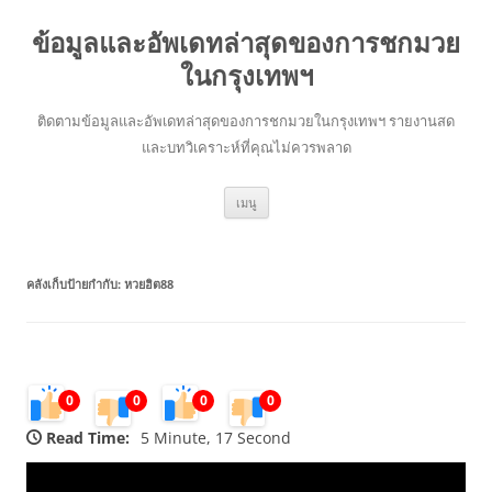
ข้อมูลและอัพเดทล่าสุดของการชกมวย
ในกรุงเทพฯ
ติดตามข้อมูลและอัพเดทล่าสุดของการชกมวยในกรุงเทพฯ รายงานสด
และบทวิเคราะห์ที่คุณไม่ควรพลาด
ข้าม
เมนู
ไป
ยัง
เนื้อหา
คลังเก็บป้ายกำกับ:
หวยฮิต88
0
0
0
0
Read Time:
5 Minute, 17 Second