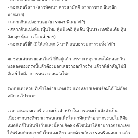
• ลอตเตอรี่ลาว (ลาวพัฒนา ลาวสามัคคี ลาวกาชาด อื่นๆอีก
มากมาย)
• สลากกินแบ่งฮานอย (ธรรมดา พิเศษ VIP)
• สลากกินแบ่งหุ้น (หุ้นไทย หุ้นนิเคอิ หุ้นจีน หุ้นประเทศอินเดีย หุ้น
อังกฤษ หุ้นดาวโจนส์ ฯลฯ)
• ลอตเตอรี่ยี่กี (มีให้เล่นทุก 5 นาที แบบธรรมดารวมทั้ง VIP)
ผมชอบเล่นหวยออนไลน์ ยี่กีอยู่แล้ว เพราะเหตุว่าแทงได้ตลอดวัน
พอลองของตรงนี้แล้วต้องบอกเลยว่าออกไวจริง แล้วก็ที่สำคัญไม่มี
ดีเลย์ ไม่มีอาการหน่วงตอนส่งโพย
ระบบแทงหวย ที่เข้าใจง่าย แทงเร็ว แทงหลายเลขพร้อมได้ ไม่ต้อง
คลิกวนไปวนมา
เวลาเล่นลอตเตอรี่ ความเร็วสำหรับในการแทงเป็นสิ่งจำเป็น
เนื่องจากบางทีพวกเราพบเลขเด็ดในนาทีสุดท้าย หากระบบไม่ดีคือ
หมดสิทธิ์ในทันที เว็บแห่งนี้หวยฮิต88 ดีไซน์มาให้สามารถกรอกเลข
ได้พร้อมกันหลายตัวในช่องเดียว แยกด้วยเว้นวรรคหรือคอมม่า แล้ว