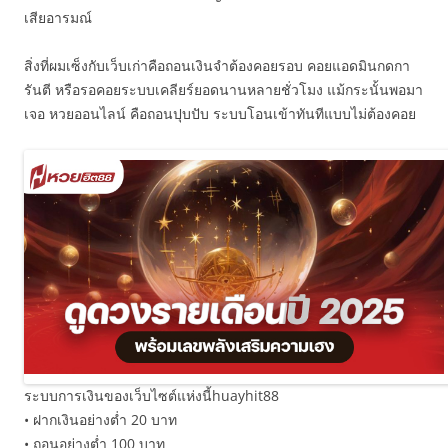
เสียอารมณ์
สิ่งที่ผมเซ็งกับเว็บเก่าคือถอนเงินจำต้องคอยรอบ คอยแอดมินกดกา
รันตี หรือรอคอยระบบเคลียร์ยอดนานหลายชั่วโมง แม้กระนั้นพอมา
เจอ หวยออนไลน์ คือถอนปุบปับ ระบบโอนเข้าทันทีแบบไม่ต้องคอย
ระบบการเงินของเว็บไซต์แห่งนี้huayhit88
• ฝากเงินอย่างต่ำ 20 บาท
• ถอนอย่างต่ำ 100 บาท