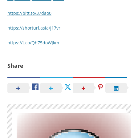
https://bitt.to/37dao0
https://shorturl.asia/j17vr
https://t.co/Qh75doWjkm
Share