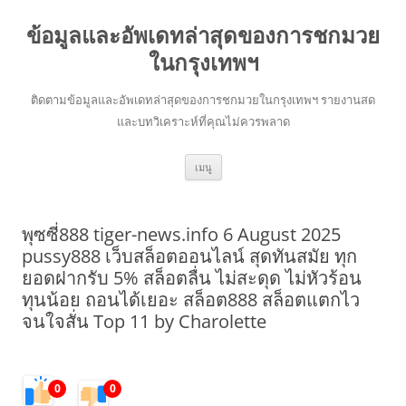
ข้อมูลและอัพเดทล่าสุดของการชกมวย
ในกรุงเทพฯ
ติดตามข้อมูลและอัพเดทล่าสุดของการชกมวยในกรุงเทพฯ รายงานสด
และบทวิเคราะห์ที่คุณไม่ควรพลาด
ข้าม
เมนู
ไป
ยัง
เนื้อหา
พุซซี่888 tiger-news.info 6 August 2025
pussy888 เว็บสล็อตออนไลน์ สุดทันสมัย ทุก
ยอดฝากรับ 5% สล็อตลื่น ไม่สะดุด ไม่หัวร้อน
ทุนน้อย ถอนได้เยอะ สล็อต888 สล็อตแตกไว
จนใจสั่น Top 11 by Charolette
0
0