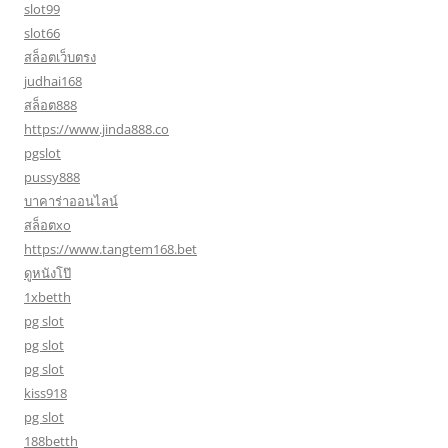
slot99
slot66
สล็อตเว็บตรง
judhai168
สล็อต888
https://www.jinda888.co
pgslot
pussy888
บาคาร่าออนไลน์
สล็อตxo
https://www.tangtem168.bet
ดูหนังโป๊
1xbetth
pg slot
pg slot
pg slot
kiss918
pg slot
188betth