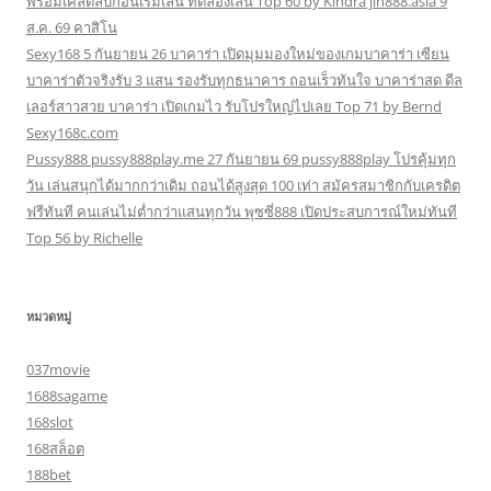
พร้อมเคล็ดลับก่อนเริ่มเล่น ทดลองเล่น Top 60 by Kindra jin888.asia 9
ส.ค. 69 คาสิโน
Sexy168 5 กันยายน 26 บาคาร่า เปิดมุมมองใหม่ของเกมบาคาร่า เซียน
บาคาร่าตัวจริงรับ 3 แสน รองรับทุกธนาคาร ถอนเร็วทันใจ บาคาร่าสด ดีล
เลอร์สาวสวย บาคาร่า เปิดเกมไว รับโปรใหญ่ไปเลย Top 71 by Bernd
Sexy168c.com
Pussy888 pussy888play.me 27 กันยายน 69 pussy888play โปรคุ้มทุก
วัน เล่นสนุกได้มากกว่าเดิม ถอนได้สูงสุด 100 เท่า สมัครสมาชิกกับเครดิต
ฟรีทันที คนเล่นไม่ต่ำกว่าแสนทุกวัน พุซซี่888 เปิดประสบการณ์ใหม่ทันที
Top 56 by Richelle
หมวดหมู่
037movie
1688sagame
168slot
168สล็อต
188bet