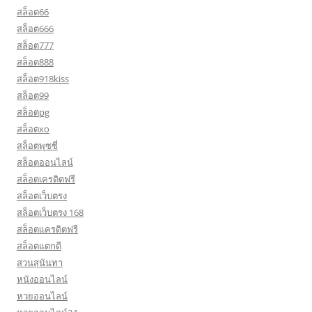
สล็อต66
สล็อต666
สล็อต777
สล็อต888
สล็อต918kiss
สล็อต99
สล็อตpg
สล็อตxo
สล็อตพุซซี่
สล็อตออนไลน์
สล็อตเครดิตฟรี
สล็อตเว็บตรง
สล็อตเว็บตรง 168
สล็อตเเครดิตฟรี
สล็อตแตกดี
สวนสุนันทา
หนังออนไลน์
หวยออนไลน์