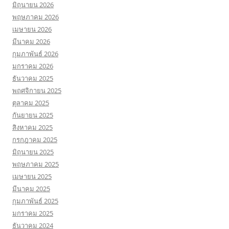
มิถุนายน 2026
พฤษภาคม 2026
เมษายน 2026
มีนาคม 2026
กุมภาพันธ์ 2026
มกราคม 2026
ธันวาคม 2025
พฤศจิกายน 2025
ตุลาคม 2025
กันยายน 2025
สิงหาคม 2025
กรกฎาคม 2025
มิถุนายน 2025
พฤษภาคม 2025
เมษายน 2025
มีนาคม 2025
กุมภาพันธ์ 2025
มกราคม 2025
ธันวาคม 2024