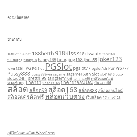
ความเห็นล่าสุด
ป้ายกำกับ
918Kiss
188betth
918kissauto
168slot
188bet
faro168
Joker123
hengjing168
happy168
Jinda55
fullslotpg
funny18
PGSlot
pgslot77
PG
PunPro777
Joker123th
PG Slot
pgslotfish
Pussy888
sagame168th
Slot
pussy888win
sagame
slot168
Slotxo
sretthi99
tangtem168
slotxo24hr
temmax69
คาสิโนออนไลน์
บาคาร่า
บาคาร่าออนไลน์
ทางเข้าpg
ปั่นแตก66
บาคาร่า168
สล็อต
สล็อต168
สล็อต99
สล็อต888
สล็อตออนไลน์
สล็อตเว็บตรง
สล็อตเครดิตฟรี
เว็บสล็อต
โจ๊กเกอร์123
ภูมิใจนำเสนอโดย WordPress