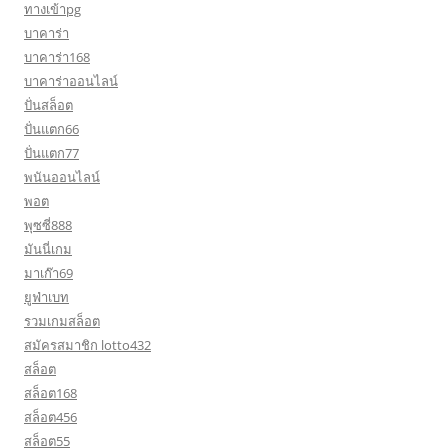
ทางเข้าpg
บาคาร่า
บาคาร่า168
บาคาร่าออนไลน์
ปั่นสล็อต
ปั่นแตก66
ปั่นแตก77
พนันออนไลน์
พอต
พุซซี่888
มันนี่เกม
มาเก๊า69
ยูฟ่าเบท
รวมเกมสล็อต
สมัครสมาชิก lotto432
สล็อต
สล็อต168
สล็อต456
สล็อต55