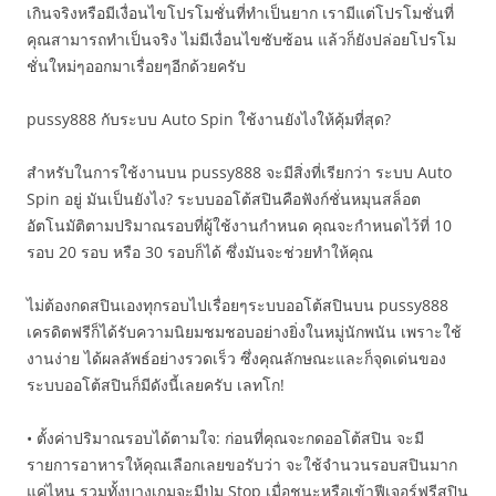
เกินจริงหรือมีเงื่อนไขโปรโมชั่นที่ทำเป็นยาก เรามีแต่โปรโมชั่นที่
คุณสามารถทำเป็นจริง ไม่มีเงื่อนไขซับซ้อน แล้วก็ยังปล่อยโปรโม
ชั่นใหม่ๆออกมาเรื่อยๆอีกด้วยครับ
pussy888 กับระบบ Auto Spin ใช้งานยังไงให้คุ้มที่สุด?
สำหรับในการใช้งานบน pussy888 จะมีสิ่งที่เรียกว่า ระบบ Auto
Spin อยู่ มันเป็นยังไง? ระบบออโต้สปินคือฟังก์ชั่นหมุนสล็อต
อัตโนมัติตามปริมาณรอบที่ผู้ใช้งานกำหนด คุณจะกำหนดไว้ที่ 10
รอบ 20 รอบ หรือ 30 รอบก็ได้ ซึ่งมันจะช่วยทำให้คุณ
ไม่ต้องกดสปินเองทุกรอบไปเรื่อยๆระบบออโต้สปินบน pussy888
เครดิตฟรีก็ได้รับความนิยมชมชอบอย่างยิ่งในหมู่นักพนัน เพราะใช้
งานง่าย ได้ผลลัพธ์อย่างรวดเร็ว ซึ่งคุณลักษณะและก็จุดเด่นของ
ระบบออโต้สปินก็มีดังนี้เลยครับ เลทโก!
• ตั้งค่าปริมาณรอบได้ตามใจ: ก่อนที่คุณจะกดออโต้สปิน จะมี
รายการอาหารให้คุณเลือกเลยขอรับว่า จะใช้จำนวนรอบสปินมาก
แค่ไหน รวมทั้งบางเกมจะมีปุ่ม Stop เมื่อชนะหรือเข้าฟีเจอร์ฟรีสปิน