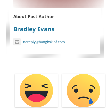
About Post Author
Bradley Evans
noreply@bangkokibf.com