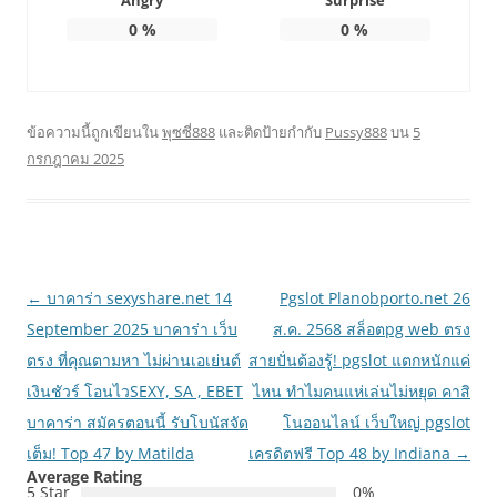
Angry
Surprise
0
%
0
%
ข้อความนี้ถูกเขียนใน
พุซซี่888
และติดป้ายกำกับ
Pussy888
บน
5
กรกฎาคม 2025
เมนู
←
บาคาร่า sexyshare.net 14
Pgslot Planobporto.net 26
นำทาง
September 2025 บาคาร่า เว็บ
ส.ค. 2568 สล็อตpg web ตรง
เรื่อง
ตรง ที่คุณตามหา ไม่ผ่านเอเย่นต์
สายปั่นต้องรู้! pgslot แตกหนักแค่
เงินชัวร์ โอนไวSEXY, SA , EBET
ไหน ทำไมคนแห่เล่นไม่หยุด คาสิ
บาคาร่า สมัครตอนนี้ รับโบนัสจัด
โนออนไลน์ เว็บใหญ่ pgslot
เต็ม! Top 47 by Matilda
เครดิตฟรี Top 48 by Indiana
→
Average Rating
5 Star
0%