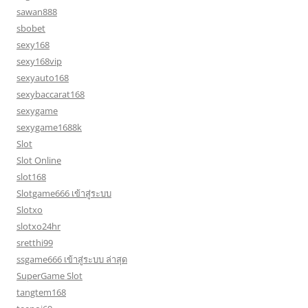
sawan888
sbobet
sexy168
sexy168vip
sexyauto168
sexybaccarat168
sexygame
sexygame1688k
Slot
Slot Online
slot168
Slotgame666 เข้าสู่ระบบ
Slotxo
slotxo24hr
sretthi99
ssgame666 เข้าสู่ระบบ ล่าสุด
SuperGame Slot
tangtem168