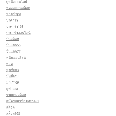
ดูหนังออนไลน์
ทดลองเล่นสล็อต
ทางเข้าpg
บาคาร่า
บาคาร่า168
บาคาร่าออนไลน์
ปั่นสล็อต
ปั่นแตก66
ปั่นแตก77
พนันออนไลน์
พอต
พุซซี่888
มันนี่เกม
มาเก๊า69
ยูฟ่าเบท
รวมเกมสล็อต
สมัครสมาชิก lotto432
สล็อต
สล็อต168