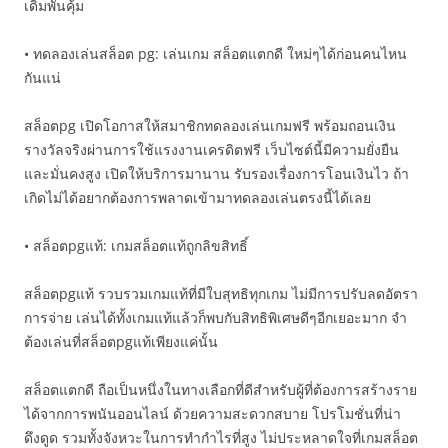
เดิมพันคุ้ม
• ทดลองเล่นสล็อต pg: เล่นเกม สล็อตแตกดี ใหม่ๆได้ก่อนคนไหน
กันแน่
สล็อตpg เปิดโอกาสให้สมาชิกทดลองเล่นเกมฟรี พร้อมถอนเงิน
รางวัลจริงผ่านการใช้แรงงานเครดิตฟรี เว็บไซต์นี้มีความยั่งยืน
และมั่นคงสูง เปิดให้บริการมานาน รับรองเรื่องการโอนเงินไว ถ้า
เกิดไม่ได้อยากต้องการพลาดเข้ามาทดลองเล่นตรงนี้ได้เลย
• สล็อตpgแท้: เกมสล็อตแท้ถูกลิขสิทธิ์
สล็อตpgแท้ รวบรวมเกมแท้ที่มีใบสุทธิทุกเกม ไม่มีการปรับลดอัตรา
การจ่าย เล่นได้ทั้งเกมแท้แล้วก็พบกับสิทธิพิเศษดีๆอีกเยอะมาก จำ
ต้องเล่นที่สล็อตpgแท้เพียงแค่นั้น
สล็อตแตกดี ถือเป็นหนึ่งในทางเลือกที่ดีสำหรับผู้ที่ต้องการสร้างราย
ได้จากการพนันออนไลน์ ด้วยความสะดวกสบาย โปรโมชั่นที่น่า
ดึงดูด รวมทั้งจังหวะในการทำกำไรที่สูง ไม่ประหลาดใจที่เกมสล็อต