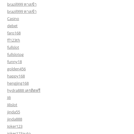
brazil999 ทางเข้า
brazil999 ทางเข้า
Casino
debet
faro168
ff123th
fullslot
fullslotpg
funny18
golden456
happy168
hengjing168
hydra888 เครดิตฟรี
Jili
Jilislot
jinda55
jinda888
Joker123
joker123auto