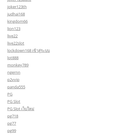
joker123th
judhai168
kingdom66
lion123
live22
live22slot
lockdown168 เข้าสู่ระบบ
lot888
monkey789
ngernn
p2vvip
panda555
PG
PG Slot
PG Slot เว็บใหม่
pg718
pg77
pg99