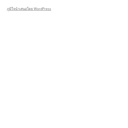
ภูมิใจนำเสนอโดย WordPress