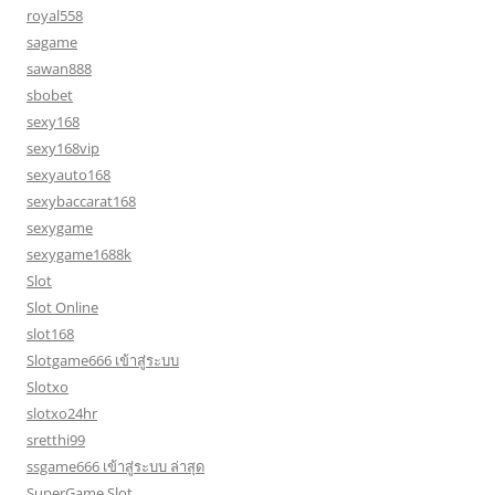
royal558
sagame
sawan888
sbobet
sexy168
sexy168vip
sexyauto168
sexybaccarat168
sexygame
sexygame1688k
Slot
Slot Online
slot168
Slotgame666 เข้าสู่ระบบ
Slotxo
slotxo24hr
sretthi99
ssgame666 เข้าสู่ระบบ ล่าสุด
SuperGame Slot