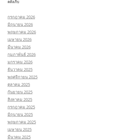
คลังเก็บ
กรกฎาคม 2026
มิถุนายน 2026
พฤษภาคม 2026
เมษายน 2026
มีนาคม 2026
กุมภาพันธ์ 2026
มกราคม 2026
ธันวาคม 2025
พฤศจิกายน 2025
ตุลาคม 2025
กันยายน 2025
สิงหาคม 2025
กรกฎาคม 2025
มิถุนายน 2025
พฤษภาคม 2025
เมษายน 2025
มีนาคม 2025