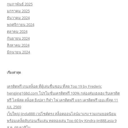
กุมภาพันธ์ 2025
มกราคม 2025
ธันวาคม 2024
พฤศจิกายน 2024
ตุลาคม 2024
กันยายน 2024
สิงหาคม 2024
มิถุนายน 2024
เรื่องล่าสุด
เครดิตฟรี เกมสล็อต ที่ผู้เล่นชื่นชอบ ที่สุด Top 19 by Frederic
hengjing168d.com โปรโมชั่นเครดิตฟรี 100% กล่องสุ่มเฮงเฮง รับเครดิต
ฟรี ไลฟ์สด สล็อต ยิงปลา กีฬา ไพ่ เครดิตฟรี แจก เครดิตฟรี เยอะที่สุด 11
JUL 2569
เว็บใหญ่ jinda888 เวปไซต์ตรง สล็อตออนไลน์มาแรง รวมเกมยอดนิยม
พร้อมเคล็ดลับก่อนเริ่มเล่น ทดลองเล่น Top 60 by Kindra jin888.asia 9
ส.ค. 69 คาสิโน