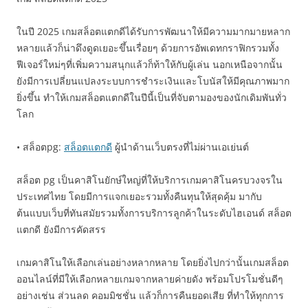
ในปี 2025 เกมสล็อตแตกดีได้รับการพัฒนาให้มีความมากมายหลาก
หลายแล้วก็น่าดึงดูดเยอะขึ้นเรื่อยๆ ด้วยการอัพเดทกราฟิกรวมทั้ง
ฟีเจอร์ใหม่ๆที่เพิ่มความสนุกแล้วก็ท้าให้กับผู้เล่น นอกเหนือจากนั้น
ยังมีการเปลี่ยนแปลงระบบการชำระเงินและโบนัสให้มีคุณภาพมาก
ยิ่งขึ้น ทำให้เกมสล็อตแตกดีในปีนี้เป็นที่จับตามองของนักเดิมพันทั่ว
โลก
• สล็อตpg:
สล็อตแตกดี
ผู้นำด้านเว็บตรงที่ไม่ผ่านเอเย่นต์
สล็อต pg เป็นคาสิโนยักษ์ใหญ่ที่ให้บริการเกมคาสิโนครบวงจรใน
ประเทศไทย โดยมีการแจกเยอะรวมทั้งคืนทุนให้สุดคุ้ม มากับ
ต้นแบบเว็บที่ทันสมัยรวมทั้งการบริการลูกค้าในระดับไฮเอนด์ สล็อต
แตกดี ยังมีการคัดสรร
เกมคาสิโนให้เลือกเล่นอย่างหลากหลาย โดยยิ่งไปกว่านั้นเกมสล็อต
ออนไลน์ที่มีให้เลือกหลายเกมจากหลายค่ายดัง พร้อมโปรโมชั่นดีๆ
อย่างเช่น ส่วนลด คอมมิชชั่น แล้วก็การคืนยอดเสีย ที่ทำให้ทุกการ