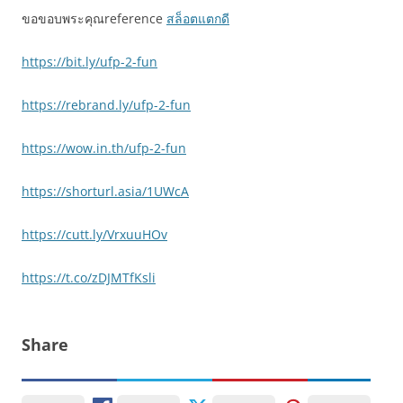
ขอขอบพระคุณreference
สล็อตแตกดี
https://bit.ly/ufp-2-fun
https://rebrand.ly/ufp-2-fun
https://wow.in.th/ufp-2-fun
https://shorturl.asia/1UWcA
https://cutt.ly/VrxuuHOv
https://t.co/zDJMTfKsli
Share