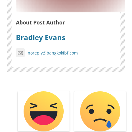
About Post Author
Bradley Evans
noreply@bangkokibf.com