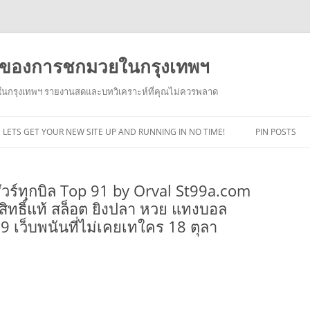
ุดของการชกมวยในกรุงเทพฯ
นกรุงเทพฯ รายงานสดและบทวิเคราะห์ที่คุณไม่ควรพลาด
ข้าม
ไป
LETS GET YOUR NEW SITE UP AND RUNNING IN NO TIME!
PIN POSTS
ยัง
เนื้อหา
ชัวร์ทุกบิล Top 91 by Orval St99a.com
สิทธิ์แท้ สล็อต ยิงปลา หวย แทงบอล
9 เว็บพนันที่ไม่เคยเทใคร 18 ตุลา