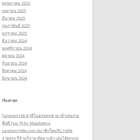
พฤษภาคม 2025
เมษายน 2025
มีนาคม 2025
กุมภาพันธ์ 2025
มกราคม 2025
ธันวาคม 2024
พฤศจิกายน 2024
ตุลาคม 2024
กันยายน 2024
สิงหาคม 2024
มิถุนายน 2024
เรื่องล่าสุด
Tangtem168 คาสิโนครบทุกค่าย เข้าเล่นง่าย
ฟีลดี Top 79 by Magdalena
tangtem168e.com สมาชิกใหม่รับ 100%
จ่ายตรง กี่ล้านก็จ่าย คัดมาแล้ว เล่นได้ทุกเกม