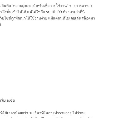
็บอื่นคือ “ความยุ่งยากสำหรับเพื่อการใช้งาน” รายการอาหาร
ขั้นเข้าไม่ได้ แต่ไม่ใช่กับ sretthi99 ด้วยเหตุว่าที่นี่
เว็บไซต์ถูกพัฒนาให้ใช้งานง่าย แม้แต่คนที่ไม่เคยเล่นสล็อตมา
ี
วีปเอเชีย
ี่ใช้เวลาน้อยกว่า 10 วินาทีในการทำรายการ ไม่ว่าจะ