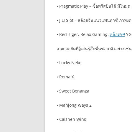
• Pragmatic Play – ซื้อฟรีสปินได้ มีโหมด
• JILI Slot – สล็อตจีนแนวแฟนตาซี ภาพง
• Red Tiger, Relax Gaming,
สล็อต99
YGG
เกมยอดฮิตที่ผู้เล่นรู้สึกชื่นชอบ ตัวอย่างเช่น
• Lucky Neko
• Roma X
• Sweet Bonanza
• Mahjong Ways 2
• Caishen Wins