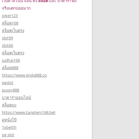
เว็บคาสิโนน่าเล่น ทั้ง
สล็อต
และ
บาคาร่า
ตึง
จริงแตกบ่อยมาก
joker123
สล็อต168
สล็อตเว็บตรง
slot99
slot66
สล็อตเว็บตรง
judhai168
สล็อต888
https://www.jinda888.co
pgslot
pussy888
บาคาร่าออนไลน์
สล็อตxo
https://www.tangtem168.bet
ดูหนังโป๊
1xbetth
pg slot