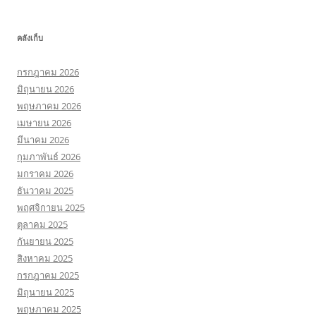
คลังเก็บ
กรกฎาคม 2026
มิถุนายน 2026
พฤษภาคม 2026
เมษายน 2026
มีนาคม 2026
กุมภาพันธ์ 2026
มกราคม 2026
ธันวาคม 2025
พฤศจิกายน 2025
ตุลาคม 2025
กันยายน 2025
สิงหาคม 2025
กรกฎาคม 2025
มิถุนายน 2025
พฤษภาคม 2025