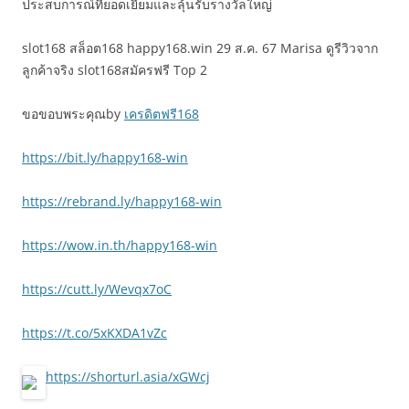
ประสบการณ์ที่ยอดเยี่ยมและลุ้นรับรางวัลใหญ่
slot168 สล็อต168 happy168.win 29 ส.ค. 67 Marisa ดูรีวิวจาก
ลูกค้าจริง slot168สมัครฟรี Top 2
ขอขอบพระคุณby
เครดิตฟรี168
https://bit.ly/happy168-win
https://rebrand.ly/happy168-win
https://wow.in.th/happy168-win
https://cutt.ly/Wevqx7oC
https://t.co/5xKXDA1vZc
https://shorturl.asia/xGWcj