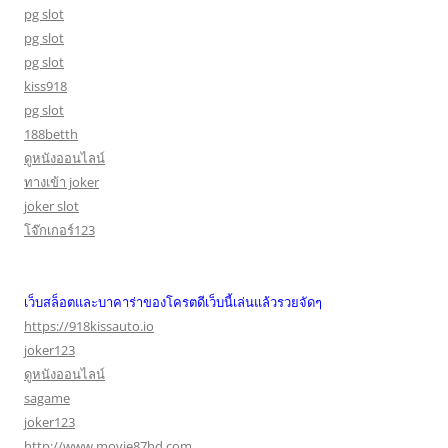
pg slot
pg slot
pg slot
kiss918
pg slot
188betth
ดูหนังออนไลน์
ทางเข้า joker
joker slot
โจ๊กเกอร์123
เว็บสล็อตและบาคาร่าของโครตดีเว็บนี้เล่นแล้วรวยจัดๆ
https://918kissauto.io
joker123
ดูหนังออนไลน์
sagame
joker123
http://www.movie87hd.com