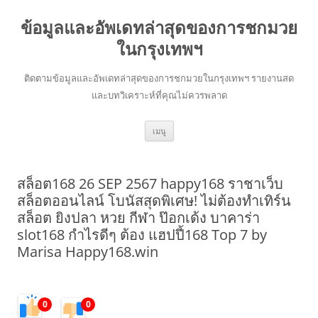
ข้อมูลและอัพเดทล่าสุดของการชกมวย
ในกรุงเทพฯ
ติดตามข้อมูลและอัพเดทล่าสุดของการชกมวยในกรุงเทพฯ รายงานสด
และบทวิเคราะห์ที่คุณไม่ควรพลาด
ข้าม
เมนู
ไป
ยัง
เนื้อหา
สล็อต168 26 SEP 2567 happy168 ราชาเว็บ
สล็อตออนไลน์ โบนัสสุดพิเศษ! ไม่ต้องทำเทิร์น
สล็อต ยิงปลา หวย กีฬา ป๊อกเด้ง บาคาร่า
slot168 กำไรดีๆ ต้อง แฮปปี้168 Top 7 by
Marisa Happy168.win
0
0