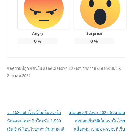
Angry
Surprise
0
%
0
%
ข้อความนี้ถูกเขียนใน
สล็อตเครดิตฟรี
และติดป้ายกำกับ
slot168
บน
23
สิงหาคม 2024
เมนู
←
168slot เว็บสล็อตในดวงใจ
สล็อต69 9 สิงหา 2024 69สล็อต
นำทาง
นักลงทุน สมาชิกใหม่รับ 1,500
สุดยอดเว็บพีจีเว็บแรกในไทย
เรื่อง
เงินชัวร์ โอนไวบาคาร่า เกมคาสิ
สล็อตหมาป่าpg ครบจบที่เว็บ