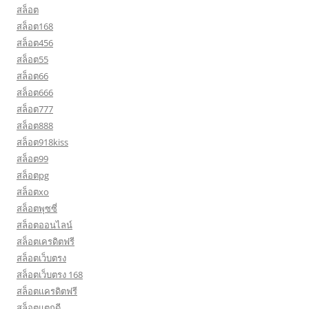
สล็อต
สล็อต168
สล็อต456
สล็อต55
สล็อต66
สล็อต666
สล็อต777
สล็อต888
สล็อต918kiss
สล็อต99
สล็อตpg
สล็อตxo
สล็อตพุซซี่
สล็อตออนไลน์
สล็อตเครดิตฟรี
สล็อตเว็บตรง
สล็อตเว็บตรง 168
สล็อตเเครดิตฟรี
สล็อตแตกดี