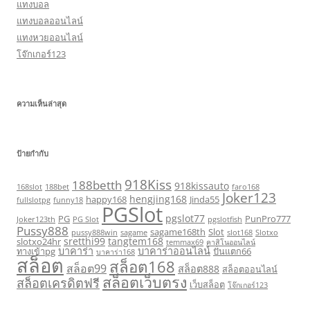
แทงบอล
แทงบอลออนไลน์
แทงหวยออนไลน์
โจ๊กเกอร์123
ความเห็นล่าสุด
ป้ายกำกับ
918Kiss
188betth
918kissauto
168slot
188bet
faro168
Joker123
hengjing168
happy168
Jinda55
fullslotpg
funny18
PGSlot
pgslot77
PG
PunPro777
Joker123th
PG Slot
pgslotfish
Pussy888
sagame168th
Slot
pussy888win
sagame
slot168
Slotxo
sretthi99
tangtem168
slotxo24hr
temmax69
คาสิโนออนไลน์
บาคาร่า
บาคาร่าออนไลน์
ทางเข้าpg
ปั่นแตก66
บาคาร่า168
สล็อต
สล็อต168
สล็อต99
สล็อต888
สล็อตออนไลน์
สล็อตเว็บตรง
สล็อตเครดิตฟรี
เว็บสล็อต
โจ๊กเกอร์123