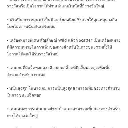
รางวัลหรือเปิดโอกาสให้ท่านเล่นเกมโบนัสที่มีรางวัลใหญ่
• ฟรีสปิน การหมุนฟรีเป็นฟีเจอร์ยอดนิยมซึ่งช่วยให้คุณหมุนวงล้อ
โดยไม่ต้องพนันเงินเสริมเติม
• เครื่องหมายพิเศษ สัญลักษณ์ Wild แล้วก็ Scatter เป็นเครื่องหมาย
ที่มีความหมายในการเพิ่มช่องทางสำหรับในการชนะรวมทั้งให้
โอกาสให้คุณได้รับรางวัลใหญ่
• เล่นเกมที่มีแจ็คพอตสูง เลือกเกมสล็อตที่มีแจ็คพอตสูงเพื่อเพิ่ม
จังหวะสำหรับการชนะ
• พนันสูงสุด ในบางเกม การพนันสูงสุดสามารถเพิ่มช่องทางสำหรับ
ในการชนะแจ็คพอต
• เล่นเสมอๆการเล่นเกมอย่างสม่ำเสมอสามารถเพิ่มช่องทางสำหรับ
การได้รางวัลใหญ่