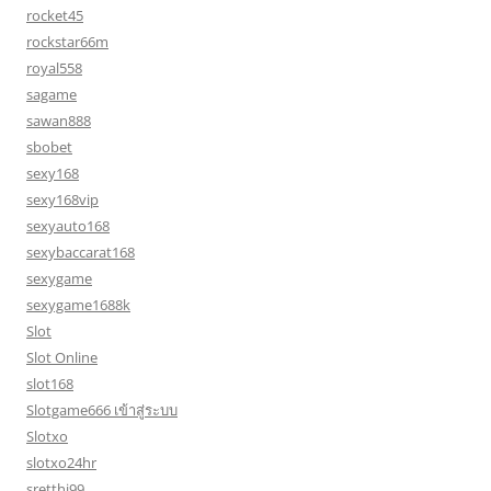
rocket45
rockstar66m
royal558
sagame
sawan888
sbobet
sexy168
sexy168vip
sexyauto168
sexybaccarat168
sexygame
sexygame1688k
Slot
Slot Online
slot168
Slotgame666 เข้าสู่ระบบ
Slotxo
slotxo24hr
sretthi99