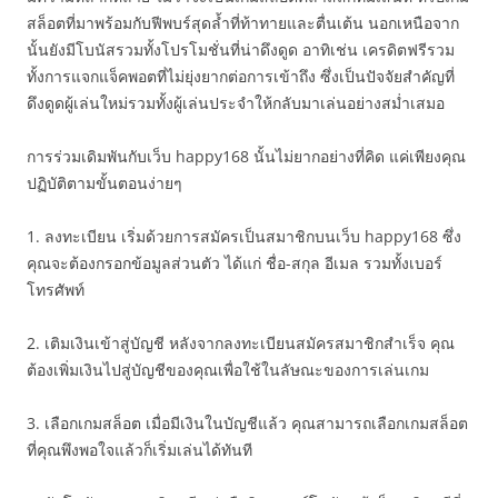
สล็อตที่มาพร้อมกับฟีพบร์สุดล้ำที่ท้าทายและตื่นเต้น นอกเหนือจาก
นั้นยังมีโบนัสรวมทั้งโปรโมชั่นที่น่าดึงดูด อาทิเช่น เครดิตฟรีรวม
ทั้งการแจกแจ็คพอตที่ไม่ยุ่งยากต่อการเข้าถึง ซึ่งเป็นปัจจัยสำคัญที่
ดึงดูดผู้เล่นใหม่รวมทั้งผู้เล่นประจำให้กลับมาเล่นอย่างสม่ำเสมอ
การร่วมเดิมพันกับเว็บ happy168 นั้นไม่ยากอย่างที่คิด แค่เพียงคุณ
ปฏิบัติตามขั้นตอนง่ายๆ
1. ลงทะเบียน เริ่มด้วยการสมัครเป็นสมาชิกบนเว็บ happy168 ซึ่ง
คุณจะต้องกรอกข้อมูลส่วนตัว ได้แก่ ชื่อ-สกุล อีเมล รวมทั้งเบอร์
โทรศัพท์
2. เติมเงินเข้าสู่บัญชี หลังจากลงทะเบียนสมัครสมาชิกสำเร็จ คุณ
ต้องเพิ่มเงินไปสู่บัญชีของคุณเพื่อใช้ในลัษณะของการเล่นเกม
3. เลือกเกมสล็อต เมื่อมีเงินในบัญชีแล้ว คุณสามารถเลือกเกมสล็อต
ที่คุณพึงพอใจแล้วก็เริ่มเล่นได้ทันที