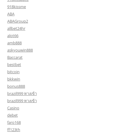
918kissme
ABA
ABAGroup2
allbet24hr
alot66
amb888
askyouwin888
Baccarat
bestbet
bitcoin
bkkwin
bonus888
brazil999 ทางเข้า
brazil999 ทางเข้า
Casino
debet
faro168
ff123th