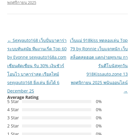
พฤศจิกายน 2025
เมนู
←
Sexyauto168 เว็บปั่นบาคาร่า
เว็บแม่ 918kiss ทดลองเล่น Top
นำทาง
ระบบทันสมัย ทีมงานเริ่ด Top 60
79 by Ronnie เว็บแจกหนัก เว็บ
เรื่อง
by Evonne sexyauto168a.com
สล็อตสุดฮอต แตกง่ายทุกเกม กา
เซียนตัดเซียน รับ 30% เงินชัวร์
รันตีโบนัสทุกวัน
โอนไว บาคาร่าสด เรียลไทม์
918Kissauto.zone 13
sexyauto168 ยิ่งเล่น ยิ่งได้ 6
พฤศจิกายน 2025 พนันออนไลน์
December 25
→
Average Rating
5 Star
0%
4 Star
0%
3 Star
0%
2 Star
0%
1 Star
0%