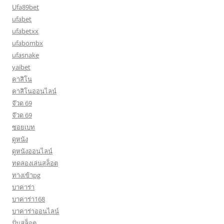
Ufa89bet
ufabet
ufabetxx
ufabombx
ufasnake
yaibet
คาสิโน
คาสิโนออนไลน์
จ๊วด 69
จ๊วด 69
ซอยเบท
ดูหนัง
ดูหนังออนไลน์
ทดลองเล่นสล็อต
ทางเข้าpg
บาคาร่า
บาคาร่า168
บาคาร่าออนไลน์
ปั่นสล็อต