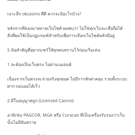
เจาะลึก okcasino ที่ดี ควรจะมีอะไรบ้าง?
หลังจากที่ลองมาหลายเว็บไซต์ ผมพบว่า ไม่ใช่ทุกเว็บจะเชื่อถือได้
สิ่งที่ผมใช้เป็นกฏเกณฑ์สำหรับเพื่อการเลือกเว็บไซต์หลักมีอยู่
5 ข้อสำคัญที่อยากแชร์ให้ทุกคนทราบไว้ก่อนเริ่มเล่น
1.จะต้องเป็นเว็บตรง ไม่ผ่านเอเย่นต์
เนื่องจากเว็บตรงจะจ่ายจริงทุกยอด ไม่มีการหักค่าคอม รวมทั้งระบบ
ฝาก-ถอนออโต้เร็ว
2.มีใบอนุญาตถูก (Licensed Casino)
อาทิเช่น PAGCOR, MGA หรือ Curacao ที่เป็นเครื่องรับรองว่าเว็บ
นั้นไม่มีอันตราย