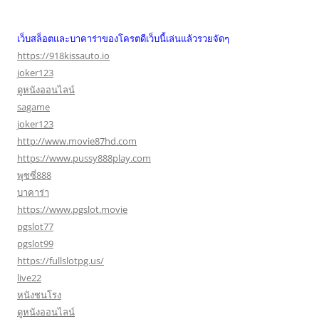
เว็บสล็อตและบาคาร่าของโครตดีเว็บนี้เล่นแล้วรวยจัดๆ
https://918kissauto.io
joker123
ดูหนังออนไลน์
sagame
joker123
http://www.movie87hd.com
https://www.pussy888play.com
พุซซี่888
บาคาร่า
https://www.pgslot.movie
pgslot77
pgslot99
https://fullslotpg.us/
live22
หนังชนโรง
ดูหนังออนไลน์