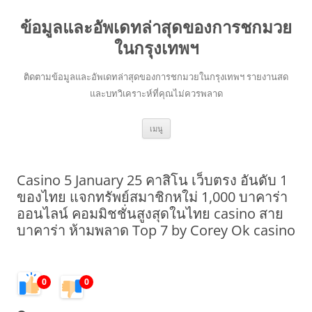
ข้อมูลและอัพเดทล่าสุดของการชกมวย
ในกรุงเทพฯ
ติดตามข้อมูลและอัพเดทล่าสุดของการชกมวยในกรุงเทพฯ รายงานสด
และบทวิเคราะห์ที่คุณไม่ควรพลาด
ข้าม
เมนู
ไป
ยัง
เนื้อหา
Casino 5 January 25 คาสิโน เว็บตรง อันดับ 1
ของไทย แจกทรัพย์สมาชิกหใม่ 1,000 บาคาร่า
ออนไลน์ คอมมิชชั่นสูงสุดในไทย casino สาย
บาคาร่า ห้ามพลาด Top 7 by Corey Ok casino
0
0