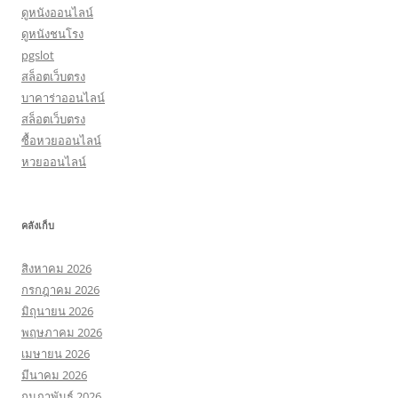
ดูหนังออนไลน์
ดูหนังชนโรง
pgslot
สล็อตเว็บตรง
บาคาร่าออนไลน์
สล็อตเว็บตรง
ซื้อหวยออนไลน์
หวยออนไลน์
คลังเก็บ
สิงหาคม 2026
กรกฎาคม 2026
มิถุนายน 2026
พฤษภาคม 2026
เมษายน 2026
มีนาคม 2026
กุมภาพันธ์ 2026