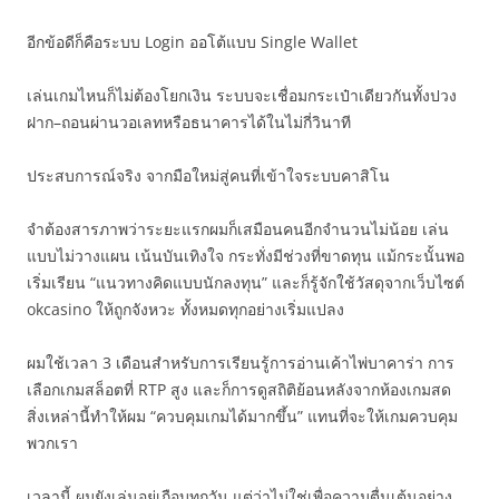
อีกข้อดีก็คือระบบ Login ออโต้แบบ Single Wallet
เล่นเกมไหนก็ไม่ต้องโยกเงิน ระบบจะเชื่อมกระเป๋าเดียวกันทั้งปวง
ฝาก–ถอนผ่านวอเลทหรือธนาคารได้ในไม่กี่วินาที
ประสบการณ์จริง จากมือใหม่สู่คนที่เข้าใจระบบคาสิโน
จำต้องสารภาพว่าระยะแรกผมก็เสมือนคนอีกจำนวนไม่น้อย เล่น
แบบไม่วางแผน เน้นบันเทิงใจ กระทั่งมีช่วงที่ขาดทุน แม้กระนั้นพอ
เริ่มเรียน “แนวทางคิดแบบนักลงทุน” และก็รู้จักใช้วัสดุจากเว็บไซต์
okcasino ให้ถูกจังหวะ ทั้งหมดทุกอย่างเริ่มแปลง
ผมใช้เวลา 3 เดือนสำหรับการเรียนรู้การอ่านเค้าไพ่บาคาร่า การ
เลือกเกมสล็อตที่ RTP สูง และก็การดูสถิติย้อนหลังจากห้องเกมสด
สิ่งเหล่านี้ทำให้ผม “ควบคุมเกมได้มากขึ้น” แทนที่จะให้เกมควบคุม
พวกเรา
เวลานี้ ผมยังเล่นอยู่เกือบทุกวัน แต่ว่าไม่ใช่เพื่อความตื่นเต้นอย่าง