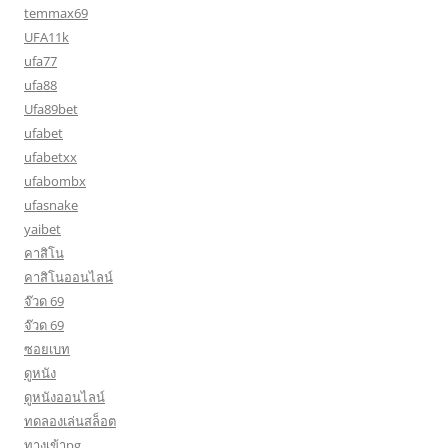
temmax69
UFA11k
ufa77
ufa88
Ufa89bet
ufabet
ufabetxx
ufabombx
ufasnake
yaibet
คาสิโน
คาสิโนออนไลน์
จ๊วด 69
จ๊วด 69
ซอยเบท
ดูหนัง
ดูหนังออนไลน์
ทดลองเล่นสล็อต
ทางเข้าpg