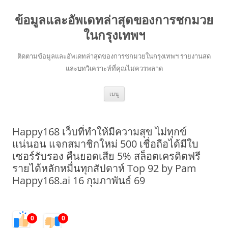
ข้อมูลและอัพเดทล่าสุดของการชกมวย
ในกรุงเทพฯ
ติดตามข้อมูลและอัพเดทล่าสุดของการชกมวยในกรุงเทพฯ รายงานสด
และบทวิเคราะห์ที่คุณไม่ควรพลาด
ข้าม
เมนู
ไป
ยัง
เนื้อหา
Happy168 เว็บที่ทำให้มีความสุข ไม่ทุกข์
แน่นอน แจกสมาชิกใหม่ 500 เชื่อถือได้มีใบ
เซอร์รับรอง คืนยอดเสีย 5% สล็อตเครดิตฟรี
รายได้หลักหมื่นทุกสัปดาห์ Top 92 by Pam
Happy168.ai 16 กุมภาพันธ์ 69
0
0