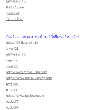
ดูหนังออนไลน์
ทางเข้า joker
joker slot
โจ๊กเกอร์123
เว็บสล็อตและบาคาร่าของโครตดีเว็บนี้เล่นแล้วรวยจัดๆ
https://918kissauto.io
joker123
ดูหนังออนไลน์
sagame
joker123
http://www.movie87hd.com
https://www.pussy888play.com
พุซซี่888
บาคาร่า
https://www.pgslot.movie
pgslot77
pgslot99