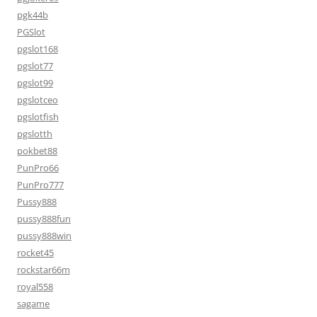
pgk44b
PGSlot
pgslot168
pgslot77
pgslot99
pgslotceo
pgslotfish
pgslotth
pokbet88
PunPro66
PunPro777
Pussy888
pussy888fun
pussy888win
rocket45
rockstar66m
royal558
sagame