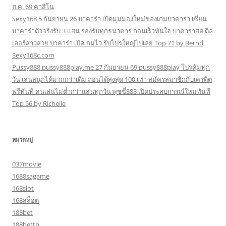
ส.ค. 69 คาสิโน
Sexy168 5 กันยายน 26 บาคาร่า เปิดมุมมองใหม่ของเกมบาคาร่า เซียน
บาคาร่าตัวจริงรับ 3 แสน รองรับทุกธนาคาร ถอนเร็วทันใจ บาคาร่าสด ดีล
เลอร์สาวสวย บาคาร่า เปิดเกมไว รับโปรใหญ่ไปเลย Top 71 by Bernd
Sexy168c.com
Pussy888 pussy888play.me 27 กันยายน 69 pussy888play โปรคุ้มทุก
วัน เล่นสนุกได้มากกว่าเดิม ถอนได้สูงสุด 100 เท่า สมัครสมาชิกกับเครดิต
ฟรีทันที คนเล่นไม่ต่ำกว่าแสนทุกวัน พุซซี่888 เปิดประสบการณ์ใหม่ทันที
Top 56 by Richelle
หมวดหมู่
037movie
1688sagame
168slot
168สล็อต
188bet
188betth