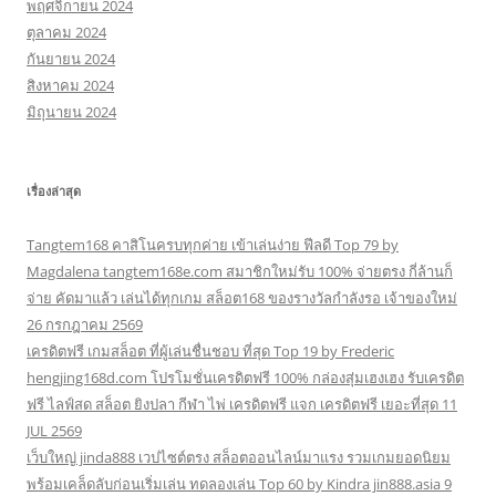
พฤศจิกายน 2024
ตุลาคม 2024
กันยายน 2024
สิงหาคม 2024
มิถุนายน 2024
เรื่องล่าสุด
Tangtem168 คาสิโนครบทุกค่าย เข้าเล่นง่าย ฟีลดี Top 79 by
Magdalena tangtem168e.com สมาชิกใหม่รับ 100% จ่ายตรง กี่ล้านก็
จ่าย คัดมาแล้ว เล่นได้ทุกเกม สล็อต168 ของรางวัลกำลังรอ เจ้าของใหม่
26 กรกฎาคม 2569
เครดิตฟรี เกมสล็อต ที่ผู้เล่นชื่นชอบ ที่สุด Top 19 by Frederic
hengjing168d.com โปรโมชั่นเครดิตฟรี 100% กล่องสุ่มเฮงเฮง รับเครดิต
ฟรี ไลฟ์สด สล็อต ยิงปลา กีฬา ไพ่ เครดิตฟรี แจก เครดิตฟรี เยอะที่สุด 11
JUL 2569
เว็บใหญ่ jinda888 เวปไซต์ตรง สล็อตออนไลน์มาแรง รวมเกมยอดนิยม
พร้อมเคล็ดลับก่อนเริ่มเล่น ทดลองเล่น Top 60 by Kindra jin888.asia 9