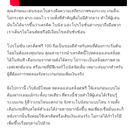
คุณลักษณะเด่นของเว็บตรงคือความเสถียรภาพของระบบ เกมลื่น
ไม่กระตุก ฝาก–ถอนไว รวมทั้งที่สำคัญคือไม่มีตัวกลาง ทำให้ผู้เล่น
มั่นใจได้มากขึ้นว่าเครดิต โบนัส และโปรโมชั่นต่างๆมาถึงมือพวก
เราเต็มๆไม่โดนตัดหรือมีเงื่อนไขสลับซับซ้อน
โปรโมชั่น เครดิตฟรี 100 ถือเป็นของดีสำหรับคนที่ต้องการเริ่มต้น
โดยไม่ต้องลงทุนก่อน คุณสามารถนำเครดิตนี้ไปทดลองเล่นสล็อต
ได้ในทันที เลือกเกมจากค่ายดังได้ครบ ไม่ว่าจะเป็นสล็อตภาพสวย
เอฟเฟกต์แน่น หรือเกมที่มีฟีเจอร์โบนัสจัดเต็ม เหมาะสมมากสำหรับ
ผู้ที่ต้องการทดลองจังหวะเกมก่อนเพิ่มเงินจริง
ยิ่งไปกว่านี้ เว็บยังมีโหมด ทดลองเล่นสล็อตฟรี ให้เล่นก่อนแบบไม่
ต้องฝากเลยแม้กระทั้งบาทเดียว ที่ตรงนี้ช่วยทำให้ผู้เล่นได้เรียนรู้
ระบบเกม รู้ดีว่าเกมไหนแตกง่าย จังหวะโบนัสมาแบบไหน รวมทั้ง
เลือกเกมที่กับสไตล์ตัวเองได้ง่ายดายมากยิ่งขึ้น พอเพียงเชื่อมั่นและก็
หลังจากนั้นจึงค่อยใช้เครดิตหรือเติมเงินเล่นจริง โอกาสได้กำไรก็มี
เพิ่มขึ้นเรื่อยๆตามไปด้วย