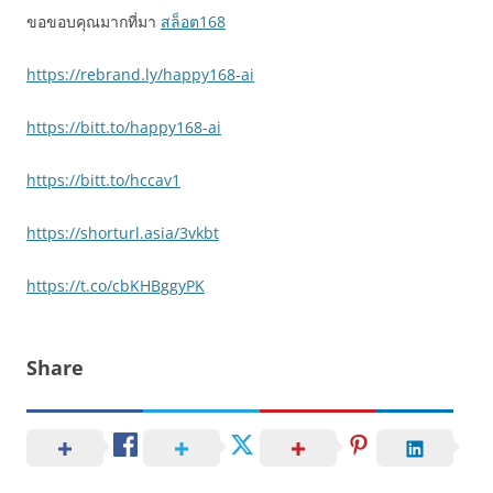
ขอขอบคุณมากที่มา
สล็อต168
https://rebrand.ly/happy168-ai
https://bitt.to/happy168-ai
https://bitt.to/hccav1
https://shorturl.asia/3vkbt
https://t.co/cbKHBggyPK
Share