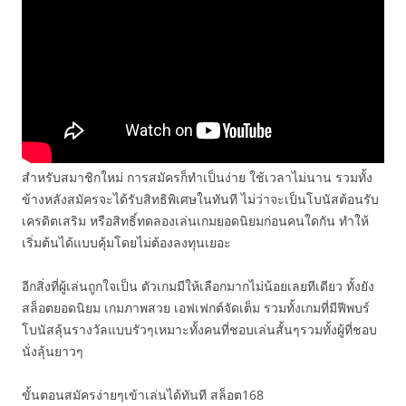
สำหรับสมาชิกใหม่ การสมัครก็ทำเป็นง่าย ใช้เวลาไม่นาน รวมทั้ง
ข้างหลังสมัครจะได้รับสิทธิพิเศษในทันที ไม่ว่าจะเป็นโบนัสต้อนรับ
เครดิตเสริม หรือสิทธิ์ทดลองเล่นเกมยอดนิยมก่อนคนใดกัน ทำให้
เริ่มต้นได้แบบคุ้มโดยไม่ต้องลงทุนเยอะ
อีกสิ่งที่ผู้เล่นถูกใจเป็น ตัวเกมมีให้เลือกมากไม่น้อยเลยทีเดียว ทั้งยัง
สล็อตยอดนิยม เกมภาพสวย เอฟเฟกต์จัดเต็ม รวมทั้งเกมที่มีฟีพบร์
โบนัสลุ้นรางวัลแบบรัวๆเหมาะทั้งคนที่ชอบเล่นสั้นๆรวมทั้งผู้ที่ชอบ
นั่งลุ้นยาวๆ
ขั้นตอนสมัครง่ายๆเข้าเล่นได้ทันที สล็อต168