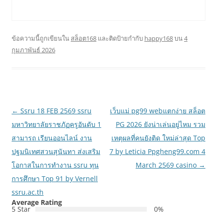
ข้อความนี้ถูกเขียนใน
สล็อต168
และติดป้ายกำกับ
happy168
บน
4
กุมภาพันธ์ 2026
เมนู
←
Ssru 18 FEB 2569 ssru
เว็บแม่ pg99 webแตกง่าย สล็อต
นำทาง
มหาวิทยาลัยราชภัฏครูอันดับ 1
PG 2026 ยังน่าเล่นอยู่ไหม รวม
เรื่อง
สามารถ เรียนออนไลน์ งาน
เหตุผลที่คนยังติด ใหม่ล่าสุด Top
ปฐมนิเทศสวนสุนันทา ส่งเสริม
7 by Leticia Ppgheng99.com 4
โอกาสในการทำงาน ssru ทุน
March 2569 casino
→
การศึกษา Top 91 by Vernell
ssru.ac.th
Average Rating
5 Star
0%