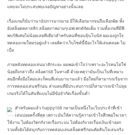
แทบจะไม่ประสบพบเจอปัญหาอย่างนั้นเลย
เรื่องเกมก็นับว่านานัปการมากมาย มีให้เลือกมากจนถึงเลือกผิด ทั้ง
ยังสล็อตคลาสสิก สล็อตภาพงามๆเอฟเฟกต์จัดเต็ม รวมทั้งเกมที่มีฟี
พบร์พิเศษไม่น้อยเลยทีเดียวสำหรับคนที่ชอบลุ้นโบนัส ผมเองถูกใจ
ทดลองเกมใหม่ๆอยู่แล้ว เลยคิดว่าเว็บไซต์นี้มีอะไรให้เล่นตลอด ไม่
เบื่อ
ภายหลังทดลองเล่นมาสักระยะ ผมพอเข้าใจว่าเพราะอะไรคนไม่ใช่
น้อยถึงกล่าวถึง สล็อต168 ในทางดี ด้วยเหตุว่ามันเป็นเว็บที่เหมาะ
สมอีกทั้งมือใหม่และก็คนที่เล่นมานานแล้ว มือใหม่ก็สามารถเริ่มจาก
การทดลองเล่นฟรีก่อน ส่วนคนที่มีประสบการณ์ก็สามารถเข้าไปลุย
เกมจริงได้ในทันทีแบบไม่มีข้อจำกัดเรื่องขั้นต่ำ
สำหรับผมแล้ว happy168 กลายเป็นหนึ่งในเว็บประจำที่เข้า
เล่นบ่อยครั้งที่สุด เพราะมันให้ความรู้ความเข้าใจสึกพอใจเวลา
ใช้งาน ไม่ต้องวิตกกังวลเรื่องระบบ ไม่ต้องกังวลเรื่องเงินเข้าออก
รวมทั้งยังได้สนุกกับการทดสอบเล่นสล็อตฟรีก่อนตัดสินใจเล่นจริง