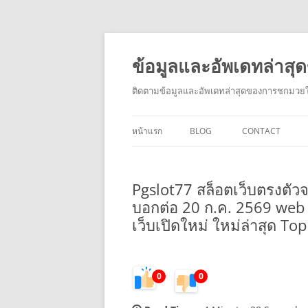
ข้อมูลและอัพเดทล่าส
ติดตามข้อมูลและอัพเดทล่าสุดของการชกมวยใ
หน้าแรก
BLOG
CONTACT
Pgslot77 สล็อตเว็บตรงตัวจ
บอกต่อ 20 ก.ค. 2569 web 
เว็บเปิดใหม่ ใหม่ล่าสุด T
0
0