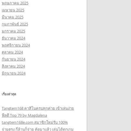
พฤษภาคม 2025
เมษายน 2025
มีนาคม 2025
กุมภาพันธ์ 2025
มกราคม 2025
ธันวาคม 2024
พฤศจิกายน 2024
ตุลาคม 2024
กันยายน 2024
สิงหาคม 2024
มิถุนายน 2024
เรื่องล่าสุด
Tangtem168 คาสิโนครบทุกค่าย เข้าเล่นง่าย
ฟีลดี Top 79 by Magdalena
tangtem168e.com สมาชิกใหม่รับ 100%
จ่ายตรง กี่ล้านก็จ่าย คัดมาแล้ว เล่นได้ทุกเกม