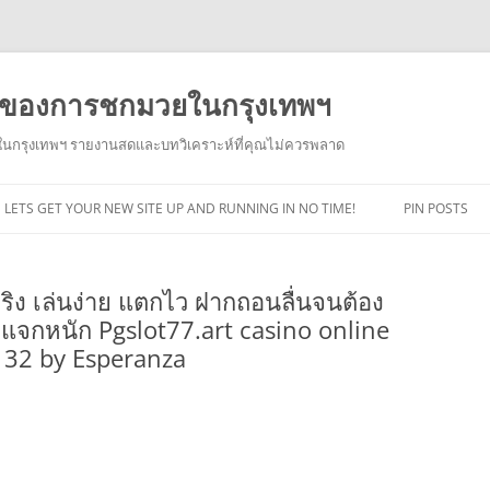
ุดของการชกมวยในกรุงเทพฯ
นกรุงเทพฯ รายงานสดและบทวิเคราะห์ที่คุณไม่ควรพลาด
ข้าม
ไป
LETS GET YOUR NEW SITE UP AND RUNNING IN NO TIME!
PIN POSTS
ยัง
เนื้อหา
ริง เล่นง่าย แตกไว ฝากถอนลื่นจนต้อง
แจกหนัก Pgslot77.art casino online
op 32 by Esperanza