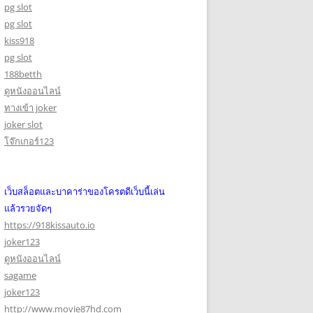
pg slot
pg slot
kiss918
pg slot
188betth
ดูหนังออนไลน์
ทางเข้า joker
joker slot
โจ๊กเกอร์123
เว็บสล็อตและบาคาร่าของโครตดีเว็บนี้เล่น
แล้วรวยจัดๆ
https://918kissauto.io
joker123
ดูหนังออนไลน์
sagame
joker123
http://www.movie87hd.com