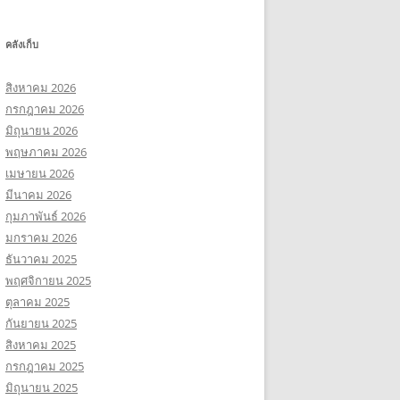
คลังเก็บ
สิงหาคม 2026
กรกฎาคม 2026
มิถุนายน 2026
พฤษภาคม 2026
เมษายน 2026
มีนาคม 2026
กุมภาพันธ์ 2026
มกราคม 2026
ธันวาคม 2025
พฤศจิกายน 2025
ตุลาคม 2025
กันยายน 2025
สิงหาคม 2025
กรกฎาคม 2025
มิถุนายน 2025