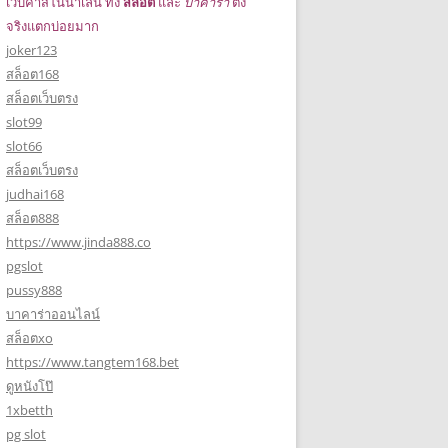
เว็บคาสิโนน่าเล่น ทั้ง
สล็อต
และ
บาคาร่า
ตึง
จริงแตกบ่อยมาก
joker123
สล็อต168
สล็อตเว็บตรง
slot99
slot66
สล็อตเว็บตรง
judhai168
สล็อต888
https://www.jinda888.co
pgslot
pussy888
บาคาร่าออนไลน์
สล็อตxo
https://www.tangtem168.bet
ดูหนังโป๊
1xbetth
pg slot