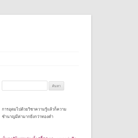
ค้นหา
สำหรับ:
การอุดมไปด้วยวิชาความรู้แล้วก็ความ
ชำนาญมีค่ามากยิ่งกว่าทองคำ