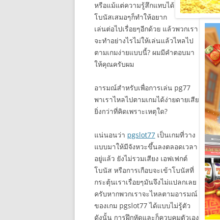
หรือแม้แต่ความรู้สึกแทบได้
โบนัสเสมอๆก็ทำให้อยาก
เล่นต่อไปเรื่อยๆอีกด้วย แล้วพวกเรา
จะทำอย่างไรไม่ให้เล่นแล้วไหลไป
ตามเกมง่ายแบบนี้? ผมมีคำตอบมา
ให้คุณครับผม
อารมณ์สำหรับเพื่อการเล่น pg77
พาเราไหลไปตามเกมได้ง่ายดายเสีย
ยิ่งกว่าที่คิดเพราะเหตุใด?
แน่นอนว่า
pgslot77
เป็นเกมที่วาง
แบบมาให้มีจังหวะขึ้นลงตลอดเวลา
อยู่แล้ว ยังไม่รวมเสียง เอฟเฟกต์
โบนัส หรือการเกือบจะเข้าโบนัสที่
กระตุ้นเราเรื่อยๆมันจึงไม่แปลกเลย
ครับหากพวกเราจะไหลตามอารมณ์
ของเกม pgslot77 ได้แบบไม่รู้ตัว
ดังนั้น การฝึกหัดและก็ควบคุมตัวเอง