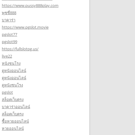
https://www.pussy888play.com
พุซซี่888
บาคาร่า
https://www.pgslot.movie
pgslot77
pgslot99
https://fullslotpg.us/
live22
หนังชนโรง
ดูหนังออนไลน์
ดูหนังออนไลน์
ดูหนังชนโรง
pgslot
สล็อตเว็บตรง
บาคาร่าออนไลน์
สล็อตเว็บตรง
ซื้อหวยออนไลน์
หวยออนไลน์