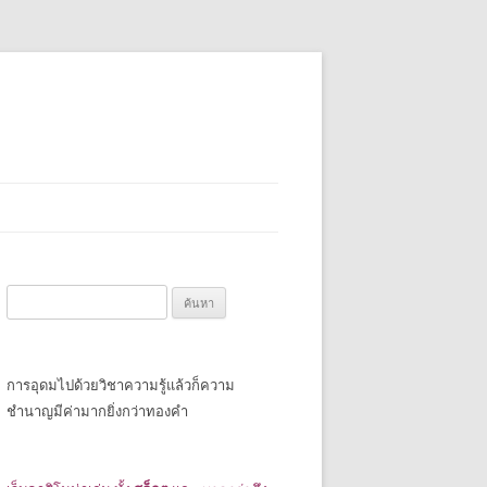
ค้นหา
สำหรับ:
การอุดมไปด้วยวิชาความรู้แล้วก็ความ
ชำนาญมีค่ามากยิ่งกว่าทองคำ