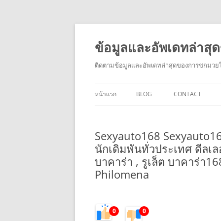
ข้อมูลและอัพเดทล่าส
ติดตามข้อมูลและอัพเดทล่าสุดของการชกมวยใ
หน้าแรก
BLOG
CONTACT
Sexyauto168 Sexyauto168
นักเดิมพันทั่วประเทศ ดีลเ
บาคาร่า , รูเล็ต บาคาร่า1
Philomena
0
0