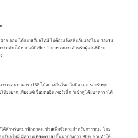
อย
าก-ถอน ได้แบบเรียลไทม์ ไม่ต้องแจ้งสลิปกับแอดไม่น รองรับ
ารถฝากได้หากแม้มีเพียง 1 บาท เหมาะสำหรับผู้เล่นที่มีงบ
ิง
มารถเล่นบาคาร่า168 ได้อย่างลื่นไหล ไม่มีสะดุด รองรับทุก
ยุ่งยาก เพียงแต่เชื่อมต่ออินเทอร์เน็ต ก็เข้าสู่โต๊ะบาคาร่าได้
รีได้สำหรับสมาชิกทุกคน ช่วยเพิ่มจังหวะสำหรับการชนะ โดย
เรียลไทม์ มีความเที่ยงตรงสูงขึ้นมากยิ่งกว่า 90% ช่วยทำให้