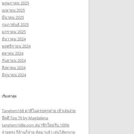
พฤษภาคม 2025
เมษายน 2025
มีนาคม 2025
กุมภาพันธ์ 2025
มกราคม 2025
ธันวาคม 2024
พฤศจิกายน 2024
ตุลาคม 2024
กันยายน 2024
สิงหาคม 2024
มิถุนายน 2024
เรื่องล่าสุด
Tangtem168 คาสิโนครบทุกค่าย เข้าเล่นง่าย
ฟีลดี Top 79 by Magdalena
tangtem168e.com สมาชิกใหม่รับ 100%
จ่ายตรง กี่ล้านก็จ่าย คัดมาแล้ว เล่นได้ทุกเกม