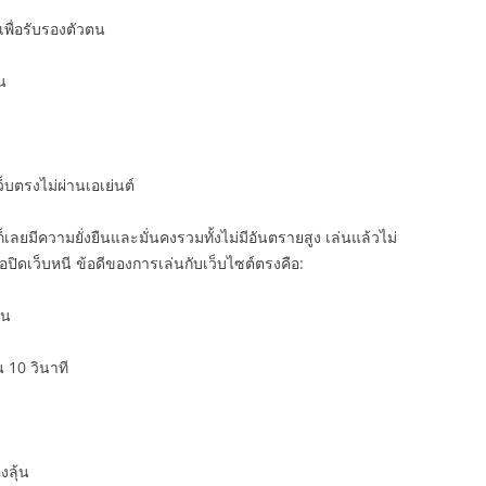
เพื่อรับรองตัวตน
ิน
็บตรงไม่ผ่านเอเย่นต์
เลยมีความยั่งยืนและมั่นคงรวมทั้งไม่มีอันตรายสูง เล่นแล้วไม่
อปิดเว็บหนี ข้อดีของการเล่นกับเว็บไซต์ตรงคือ:
่น
 10 วินาที
งลุ้น