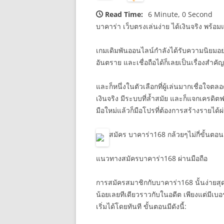
Read Time:
6 Minute, 0 Second
บาคาร่า เว็บตรงเล่นง่าย ได้เงินจริง พร้อม
เกมเดิมพันออนไลน์กำลังได้รับความนิยมอย
อันตราย และเชื่อถือได้ก็เลยเป็นเรื่องสำคั
และก็หนึ่งในตัวเลือกที่ผู้เล่นมากเชื่อใจตลอ
เงินจริง มีระบบที่ล้ำสมัย และก็แจกเครดิตฟร
มือใหม่แล้วก็มือโปรที่ต้องการสร้างรายได้
สมัคร บาคาร่า168 กล้วยๆไม่กี่ขั้นตอน
แนวทางสมัครบาคาร่า168 ผ่านมือถือ
การสมัครสมาชิกกับบาคาร่า168 นั้นง่ายสุ
น้อยเลยทีเดียวราวกับในอดีต เพียงแต่มีเบอ
เริ่มได้โดยทันที ขั้นตอนมีดังนี้: