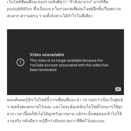
เว็บไซต์ที่ผมพึ่งจะลองรวมทั้งคิดว่า “กำลังมาแรง” มากก็คือ
pussy888fun ซึ่งเป็นแนวเว็บรวมเกมที่ตอบโจทย์อีกทั้งเรื่องความ
สะดวก ความครบ รวมทั้งจังหวะได้กำไรในที่เดียว
ตอนต้นผมรู้จักเว็บไซต์นี้จากเพื่อนที่แนะนำ เขาบอกว่าเป็นเว็บศูนย์
รวมสล็อตแตกง่ายไว้เยอะ และไม่จะต้องสลับเว็บไซต์ไปๆมาๆให้ยุ่ง
ยาก เวลานี้ผมก็ยังไม่ได้มุ่งหวังมากมาย แม้กระนั้นพอลองเข้าไปใช้
งานจริง กลับมีความรู้สึกว่ามันสบายกว่าที่คิดไว้เยอะแยะ