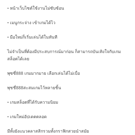
• หน้าเว็บไซต์ใช้งานไม่ซับซ้อน
• เมนูกระจ่าง เข้าเกมได้ไว
• มือใหม่ก็เริ่มเล่นได้ในทันที
ไม่จำเป็นที่ต้องมีประสบการณ์มาก่อน ก็สามารถบันเทิงใจกับเกม
สล็อตได้เลย
พุซซี่888 เกมมากมาย เลือกเล่นได้ไม่เบื่อ
พุชชี่888สะสมเกมไว้หลายชิ้น
• เกมสล็อตที่ได้รับความนิยม
• เกมใหม่อัปเดตตลอด
มีทั้งยังแนวคลาสสิกรวมทั้งกราฟิกสวยนำสมัย