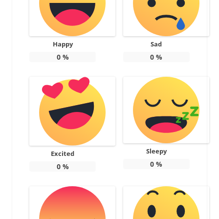
Happy
Sad
0
%
0
%
Sleepy
Excited
0
%
0
%