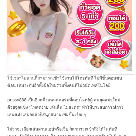
ใช้เวลาไม่นานก็สามารถเข้าใช้งานได้โดยทันที ไม่มีขั้นตอนซับ
ซ้อน เหมาะกับอีกทั้งมือใหม่รวมทั้งคนที่ไม่ถนัดเทคโนโลยี
pussy888 เป็นอีกหนึ่งแพลตฟอร์มที่ตอบโจทย์ผู้เล่นยุคสมัยใหม่
ด้วยจุดแข็ง “โหลดง่าย เล่นลื่น ไม่สะดุด” ทำให้ประสบการณ์การ
เล่นสม่ำเสมอแล้วก็สนุกสนานเพิ่มขึ้นเรื่อยๆ
ไม่ว่าจะเลือกเล่นผ่านแอปหรือเว็บ ก็สามารถเข้าถึงได้ในทันที