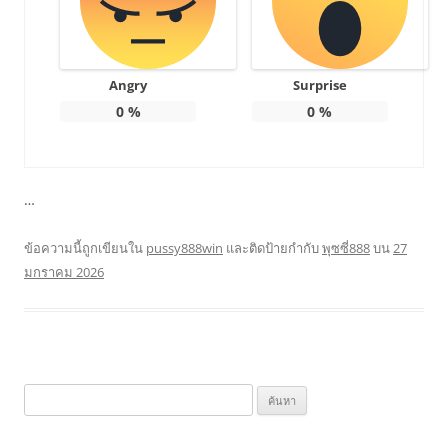
Angry
Surprise
0
%
0
%
…
ข้อความนี้ถูกเขียนใน
pussy888win
และติดป้ายกำกับ
พุซซี่888
บน
27
มกราคม 2026
ค้นหา
สำหรับ: