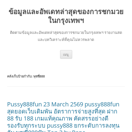
ข้อมูลและอัพเดทล่าสุดของการชกมวย
ในกรุงเทพฯ
ติดตามข้อมูลและอัพเดทล่าสุดของการชกมวยในกรุงเทพฯ รายงานสด
และบทวิเคราะห์ที่คุณไม่ควรพลาด
ข้าม
เมนู
ไป
ยัง
เนื้อหา
คลังเก็บป้ายกำกับ:
พุซซี่888
Pussy888fun 23 March 2569 pussy888fun
สุดยอดเว็บเดิมพัน อัตราการจ่ายสูงที่สุด ฝาก
88 รับ 188 เกมแท้คุณภาพ คัดสรรอย่างดี
รองรับทุกระบบ pussy888 ยกระดับการลงทุน