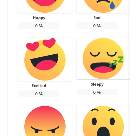
Happy
Sad
0
%
0
%
Sleepy
Excited
0
%
0
%