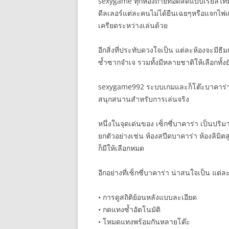
sexygame ทุกห้องถ่ายทอดสดแบบเรียลไทม์ 
ดีลเลอร์แต่ละคนไม่ได้ยืนเฉยๆหรือแจกไพ่
เครียดระหว่างเล่นด้วย
อีกสิ่งที่ประทับดวงใจเป็น แต่ละห้องจะมีธีม
ซ้ำซากจำเจ รวมทั้งมีหลายชาติให้เลือกทั้งย
sexygame992 ระบบเกมและก็โต๊ะบาคาร่าที่เ
สนุกสนานสำหรับการเล่นจริง
หนึ่งในจุดเด่นของ เซ็กซี่บาคาร่า เป็นปริ
ยกตัวอย่างเช่น ห้องสปีดบาคาร่า ห้องลิมิ
ก็มีให้เลือกหมด
อีกอย่างที่เซ็กซี่บาคาร่า น่าสนใจเป็น แต่ละ
• การดูสถิติย้อนหลังแบบละเอียด
• กดแทงซ้ำอัตโนมัติ
• โหมดแทงพร้อมกันหลายโต๊ะ