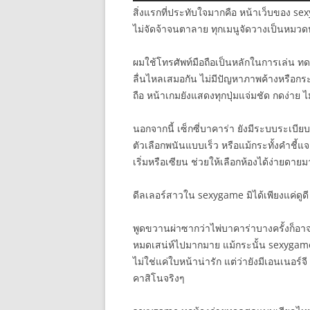
สิ่งแรกที่ประทับใจมากคือ หน้าเว็บของ se
ไม่จัดจ้าจนตาลาย ทุกเมนูจัดวางเป็นหมวดหม
ผมใช้โทรศัพท์มือถือเป็นหลักในการเล่น ทดล
ลื่นไหลเสมอกัน ไม่มีปัญหาภาพค้างหรือกระเ
ถือ หน้าเกมยังแสดงทุกปุ่มแจ่มชัด กดง่าย 
นอกจากนี้ เซ็กซี่บาคาร่า ยังมีระบบระเบีย
ตัวเลือกพนันแบบเร็ว หรือแม้กระทั้งคำชี้แจ
เริ่มหรือเซียน ช่วยให้เลือกห้องได้ง่ายดายมา
ดีลเลอร์สาวใน sexygame มิได้เพียงแค่ดู
พูดขวานผ่าซากว่าไพ่บาคาร่าบางครั้งก็อาจจ
หมดเสน่ห์ไปมากมาย แม้กระนั้น sexygame 
ไม่ใช่แค่ใบหน้าน่ารัก แต่ว่ายังมีเอนเนอร์จ
คาสิโนจริงๆ