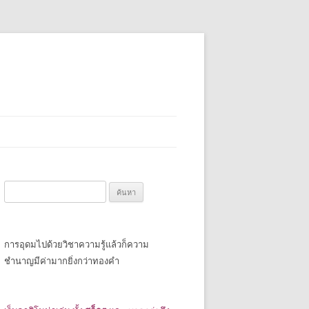
ค้นหา
สำหรับ:
การอุดมไปด้วยวิชาความรู้แล้วก็ความ
ชำนาญมีค่ามากยิ่งกว่าทองคำ