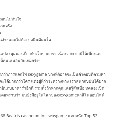
ากถอนไม่ทันใจ
าศจริง
์
้งานง่ายและไม่ต้องขอคืนดีคนใด
ลงมุมมองเกี่ยวกับเว็บบาคาร่า เนื่องจากเขามิได้เพียงแค่
้คนเล่นอินกับเกมจริงๆ
ากกว่าการแจกไพ่ sexygame บางทีก็อาจจะเป็นคำตอบที่ตามหา
ครจะได้มากกว่าใคร แต่อยู่ที่ว่าระหว่างทาง เราสนุกกับมันได้มาก
นกับบาคาร่าอีกที รวมทั้งถ้าหากคุณเคยรู้สึกเบื่อ ทดลองเปิด
ณไม่เคยทราบว่า มันยังมีอยู่ในโลกของsexygameคาสิโนออนไลน์
NOV 68 Beatris casino online sexygame แตกหนัก Top 52