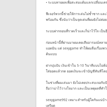
• ระบบทายผลเพื่อสะสมแต้มแลกเปลี่ยนเคร
ฟีเจอร์พวกนี้ช่วยให้การเล่นไม่ซ้ำซาก แล
พร้อมกัน ซึ่งนับว่าเป็นจุดเด่นที่ผมยังไม่ค่อ
ระบบฝากถอนที่รวดเร็วและก็น่าไว้ใจ เป็นอ
ก่อนหน้านี้ที่ผ่านมาผมเคยเสียอารมณ์หลาย
แอดมิน แต่ sexygame ทำให้ผมลืมเรื่องพ
ต้นแบบ
ฝากปุบปับ เงินเข้าใน 5-10 วินาทีแบบไม่ต้
ใส่ยอดแล้วกด ยอดเงินจะเข้าบัญชีทันทีโดยไม
ในช่วงที่ผมเล่นมา ยังไม่เคยประสบเจอกับปั
ถือว่าน่าไว้วางใจมาก และเป็นเหตุผลที่ทำให
sexygame992 เหมาะสำหรับผู้ใดกันแน่บ้า
เครียด