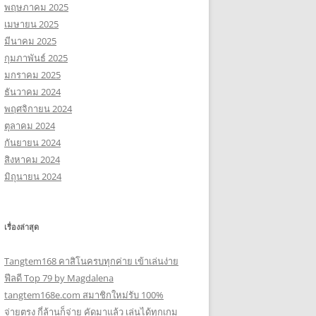
พฤษภาคม 2025
เมษายน 2025
มีนาคม 2025
กุมภาพันธ์ 2025
มกราคม 2025
ธันวาคม 2024
พฤศจิกายน 2024
ตุลาคม 2024
กันยายน 2024
สิงหาคม 2024
มิถุนายน 2024
เรื่องล่าสุด
Tangtem168 คาสิโนครบทุกค่าย เข้าเล่นง่าย
ฟีลดี Top 79 by Magdalena
tangtem168e.com สมาชิกใหม่รับ 100%
จ่ายตรง กี่ล้านก็จ่าย คัดมาแล้ว เล่นได้ทุกเกม