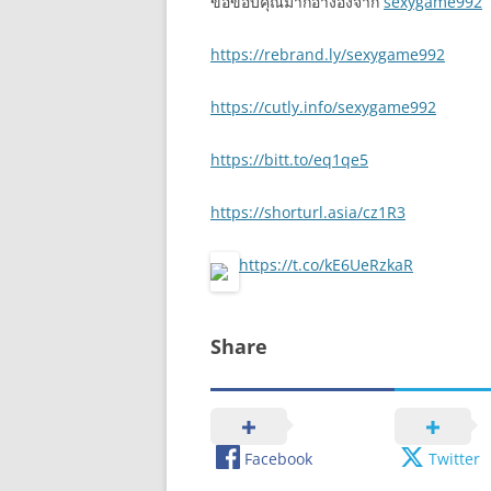
ขอขอบคุณมากอ้างอิงจาก
sexygame992
https://rebrand.ly/sexygame992
https://cutly.info/sexygame992
https://bitt.to/eq1qe5
https://shorturl.asia/cz1R3
https://t.co/kE6UeRzkaR
Share
Facebook
Twitter