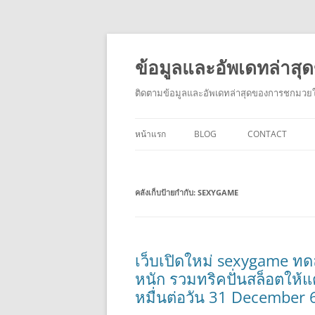
ข้อมูลและอัพเดทล่าส
ติดตามข้อมูลและอัพเดทล่าสุดของการชกมวยใ
หน้าแรก
BLOG
CONTACT
คลังเก็บป้ายกำกับ:
SEXYGAME
เว็บเปิดใหม่ sexygame ทด
หนัก รวมทริคปั่นสล็อตให้แ
หมื่นต่อวัน 31 December 